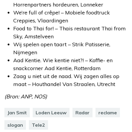
Horrenpartners hordeuren, Lonneker
We’re full of crêpe! – Mobiele foodtruck
Creppies, Vlaardingen
Food to Thai for! – Thais restaurant Thai from
Sky, Amstelveen
Wij spelen open taart – Strik Patisserie,
Nijmegen
Aad Kentie. Wie kentie niet?! – Koffie- en
snackcorner Aad Kentie, Rotterdam
Zaag u niet uit de naad. Wij zagen alles op
maat – Houthandel Van Straalen, Utrecht
(Bron: ANP, NOS)
Jan Smit
Loden Leeuw
Radar
reclame
slogan
Tele2