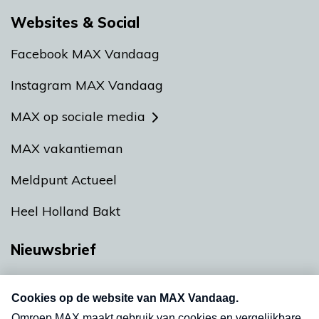
Websites & Social
Facebook MAX Vandaag
Instagram MAX Vandaag
MAX op sociale media
MAX vakantieman
Meldpunt Actueel
Heel Holland Bakt
Nieuwsbrief
Neem hier een gratis abonnement op onze
nieuwsbrief. Elke vrijdag- en dinsdagochtend in
uw mailbox.