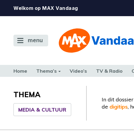
Welkom op MAX Vandaag
menu
Home
Thema’s
Video’s
TV & Radio
CONSUMENT
ETEN & DRINKEN
FAMILIE & RELATIE
GELD, W
TERUG NAAR TOEN
THEMA
In dit dossi
de
digitips
, 
MEDIA & CULTUUR