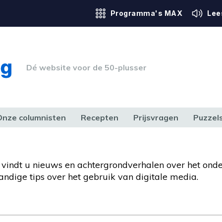
Programma's MAX
Lee
Dé website voor de 50-plusser
Onze columnisten
Recepten
Prijsvragen
Puzzel
ERK & RECHT
GEZONDHEID & SPORT
HUIS, TUIN & HOBBY
MEDIA & 
er vindt u nieuws en achtergrondverhalen over het ond
handige tips over het gebruik van digitale media.