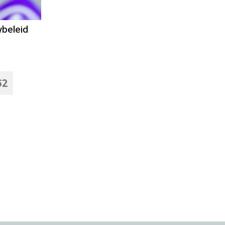
ybeleid
62