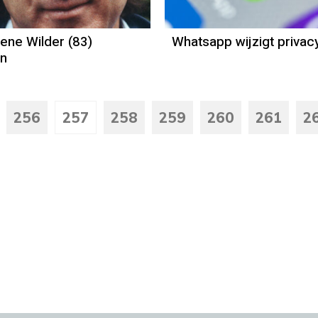
ene Wilder (83)
Whatsapp wijzigt privac
en
256
257
258
259
260
261
2