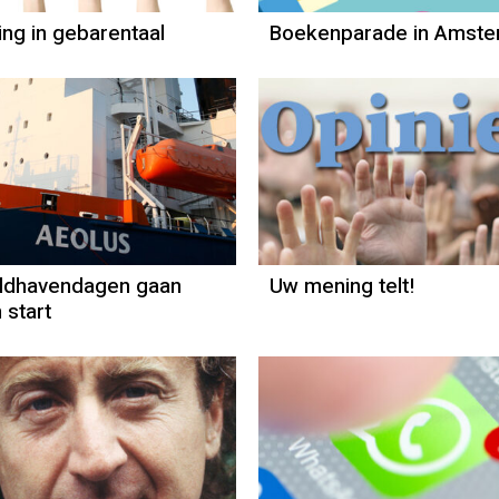
ing in gebarentaal
Boekenparade in Amst
Column
Jan Slagter
ldhavendagen gaan
Uw mening telt!
 start