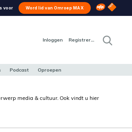
NPO Star
Omroep MAX
s voor
Word lid van Omroep MAX
Inloggen
Registreren
s
Podcast
Oproepen
CULTUUR
NATUUR & MILIEU
REIZEN & VERKEER
erwerp media & cultuur. Ook vindt u hier