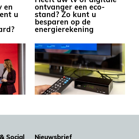
v en
ontvanger een eco-
bent u
stand? Zo kunt u
besparen op de
tard?
energierekening
& Social
Nieuwsbrief