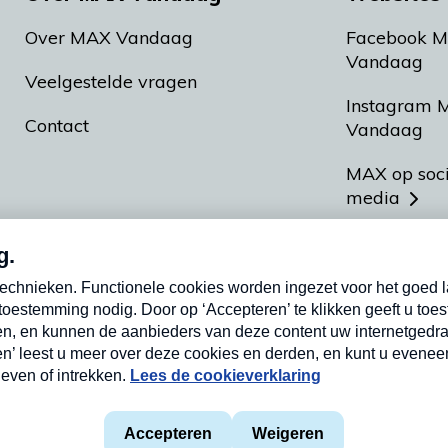
Over MAX Vandaag
Facebook 
Vandaag
Veelgestelde vragen
Instagram 
Contact
Vandaag
MAX op soc
media
MAX vakan
Meldpunt A
Heel Hollan
aarden
Privacyverklaring
Cookieverklaring