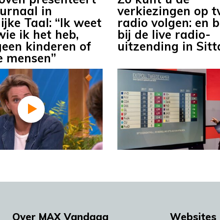
urnaal in
verkiezingen op t
jke Taal: “Ik weet
radio volgen: en 
ie ik het heb,
bij de live radio-
geen kinderen of
uitzending in Sit
 mensen”
Over MAX Vandaag
Websites 