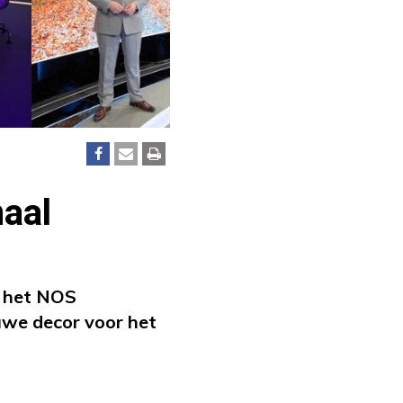
naal
t het NOS
uwe decor voor het