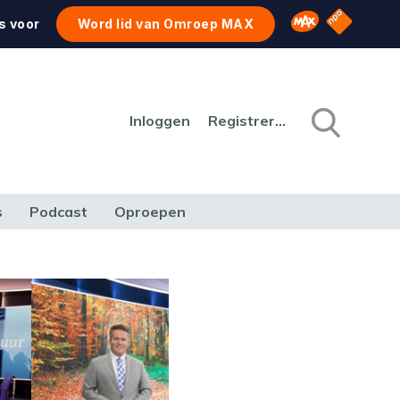
NPO Star
Omroep MAX
s voor
Word lid van Omroep MAX
Inloggen
Registreren
s
Podcast
Oproepen
CULTUUR
NATUUR & MILIEU
REIZEN & VERKEER