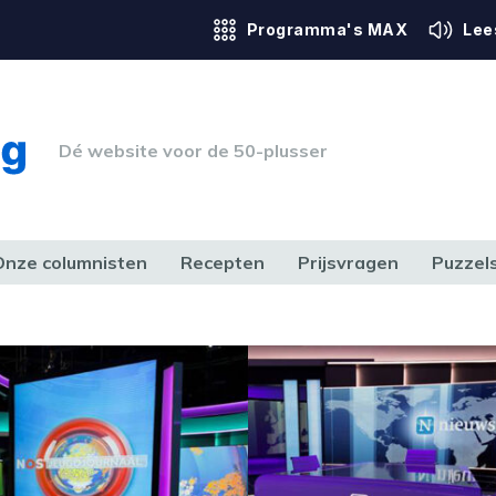
Programma's MAX
Lee
Dé website voor de 50-plusser
Onze columnisten
Recepten
Prijsvragen
Puzzel
ERK & RECHT
GEZONDHEID & SPORT
HUIS, TUIN & HOBBY
MEDIA & 