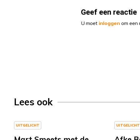
Geef een reactie
U moet
inloggen
om een r
Lees ook
UITGELICHT
UITGELICHT
Mart Smeets met de
Afke B