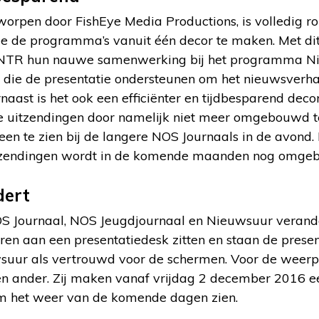
orpen door FishEye Media Productions, is volledig ro
ie de programma’s vanuit één decor te maken. Met di
 NTR hun nauwe samenwerking bij het programma N
n die de presentatie ondersteunen om het nieuwsverha
naast is het ook een efficiënter en tijdbesparend decor
de uitzendingen door namelijk niet meer omgebouwd t
lleen te zien bij de langere NOS Journaals in de avond.
itzendingen wordt in de komende maanden nog omge
dert
S Journaal, NOS Jeugdjournaal en Nieuwsuur verander
en aan een presentatiedesk zitten en staan de prese
wsuur als vertrouwd voor de schermen. Voor de weerp
en ander. Zij maken vanaf vrijdag 2 december 2016 ee
rm het weer van de komende dagen zien.