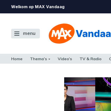
Welkom op MAX Vandaag
menu
Home
Thema’s
Video’s
TV & Radio
CONSUMENT
ETEN & DRINKEN
FAMILIE & RELATIE
GELD, W
TERUG NAAR TOEN