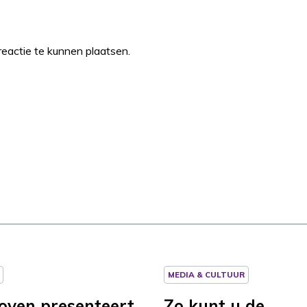
eactie te kunnen plaatsen.
MEDIA & CULTUUR
oven presenteert
Zo kunt u de