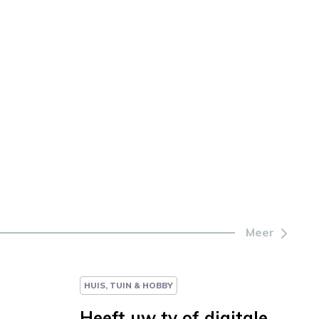
Meer
HUIS, TUIN & HOBBY
Heeft uw tv of digitale