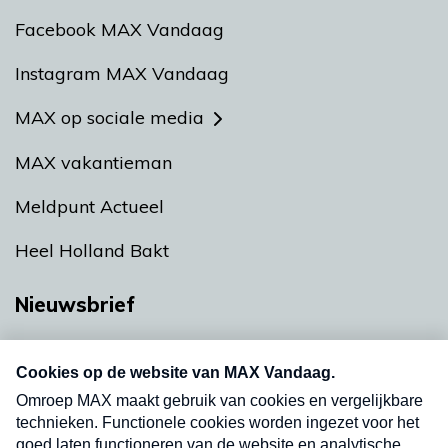
Facebook MAX Vandaag
Instagram MAX Vandaag
MAX op sociale media
MAX vakantieman
Meldpunt Actueel
Heel Holland Bakt
Nieuwsbrief
Neem hier een gratis abonnement op onze
nieuwsbrief. Elke vrijdag- en dinsdagochtend in
uw mailbox.
Verzend