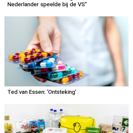
Nederlander speelde bij de VS”
Column
Ted van Essen
Ted van Essen: ‘Ontsteking’