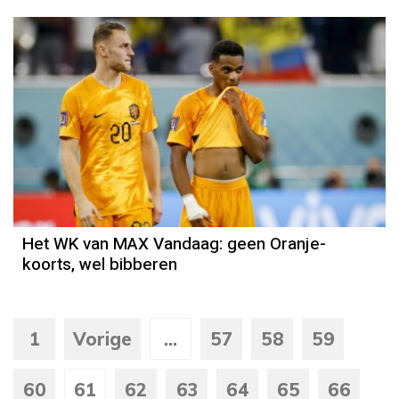
Het WK van MAX Vandaag: geen Oranje-
koorts, wel bibberen
1
Vorige
...
57
58
59
60
61
62
63
64
65
66