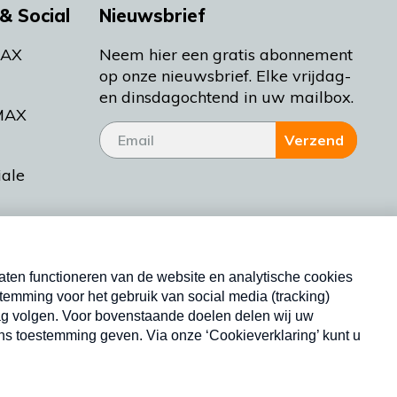
& Social
Nieuwsbrief
MAX
Neem hier een gratis abonnement
op onze nieuwsbrief. Elke vrijdag-
en dinsdagochtend in uw mailbox.
MAX
Verzend
iale
tieman
ctueel
Nieuwsbrief
d Bakt
Neem hier een gratis abonnement op onze
nieuwsbrief. Elke vrijdag- en dinsdagochtend in uw
mailbox.