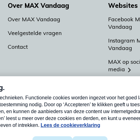
Over MAX Vandaag
Websites 
Over MAX Vandaag
Facebook 
Vandaag
Veelgestelde vragen
Instagram 
Contact
Vandaag
MAX op soc
media
MAX vakan
Meldpunt A
Heel Hollan