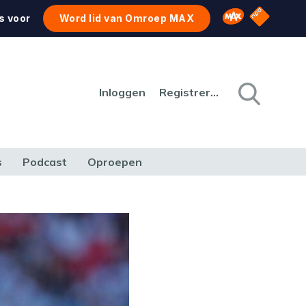
NPO Star
Omroep MAX
s voor
Word lid van Omroep MAX
Inloggen
Registreren
s
Podcast
Oproepen
CULTUUR
NATUUR & MILIEU
REIZEN & VERKEER