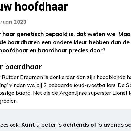
 uw hoofdhaar
bruari 2023
 haar genetisch bepaald is, dat weten we. Maa
de baardharen een andere kleur hebben dan d
n hoofdhaar en baardhaar precies door?
ur baardhaar
r Rutger Bregman is donkerder dan zijn hoogblonde 
ing’ vinden we bij 2 bebaarde (oud-)voetballers. De 
ssige baard. Net als de Argentijnse superster Lionel Mes
groeien.
Kunt u beter ’s ochtends of ’s avonds s
ees ook: