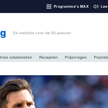
Programma's MAX
Lee
Dé website voor de 50-plusser
Onze columnisten
Recepten
Prijsvragen
Puzzel
ERK & RECHT
GEZONDHEID & SPORT
HUIS, TUIN & HOBBY
MEDIA & 