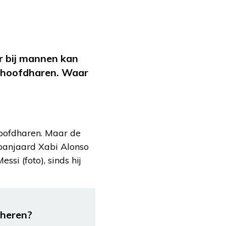
r bij mannen kan
e hoofdharen. Waar
hoofdharen. Maar de
Spanjaard Xabi Alonso
si (foto), sinds hij
cheren?