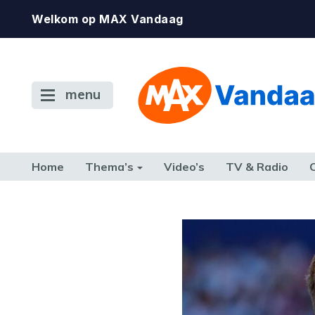
Welkom op MAX Vandaag
menu
Home
Thema’s
Video’s
TV & Radio
CONSUMENT
ETEN & DRINKEN
FAMILIE & RELATIE
GELD, W
TERUG NAAR TOEN