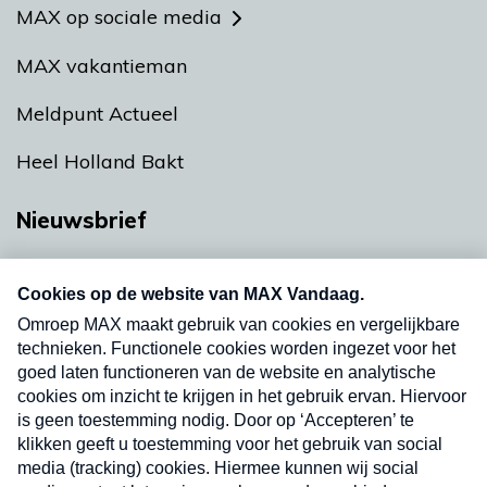
MAX op sociale media
MAX vakantieman
Meldpunt Actueel
Heel Holland Bakt
Nieuwsbrief
Neem hier een gratis abonnement op onze
nieuwsbrief. Elke vrijdag- en dinsdagochtend in
uw mailbox.
Verzend