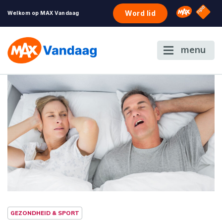
NPO S
Omroep 
Word lid
Welkom op MAX Vandaag
menu
GEZONDHEID & SPORT