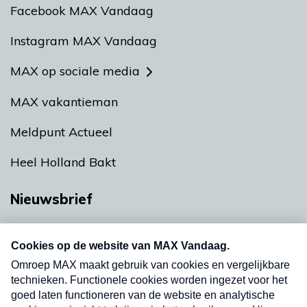
Facebook MAX Vandaag
Instagram MAX Vandaag
MAX op sociale media
MAX vakantieman
Meldpunt Actueel
Heel Holland Bakt
Nieuwsbrief
Neem hier een gratis abonnement op onze
nieuwsbrief. Elke vrijdag- en dinsdagochtend in
uw mailbox.
Verzend