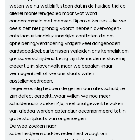
weten we nu wel,blijft staan dat in de huidige tijd op
allerlei manieren/gebied maar wat word
aangerommeld met mensen.Bij onze keuzes -die we
deels zelf niet grondig vooraf hebben overwogen-
ontstaan uiteindelijk innerlijke conflicten die om
opheldering/verandering vragen!Veel aangeboden
aardsgoed/gebeurtenissen verleiden ons kennelijk om
grensoverschrijdend bezig zijn.De moderne slavernij
creëert zijn slavenvolk maar we bepalen (naar
vermogen)zelf of we ons slaafs willen
opstellen/gedragen.
Tegenwoordig hebben de genen aan alles schuld,ze
zijn defect geraakt,..waar willen we nog meer
schuldenaars zoeken?Ja,..veel onafgewerkte zaken
van alledag worden optenduur gecomprimeerd tot ’n
grote stortplaats van ongenoegen.
De weg zoeken naar
soberheid/eenvoud/tevredenheid vraagt om