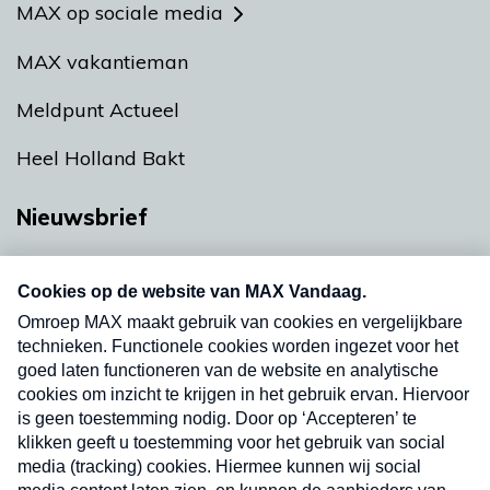
MAX op sociale media
MAX vakantieman
Meldpunt Actueel
Heel Holland Bakt
Nieuwsbrief
Neem hier een gratis abonnement op onze
nieuwsbrief. Elke vrijdag- en dinsdagochtend in
uw mailbox.
Verzend