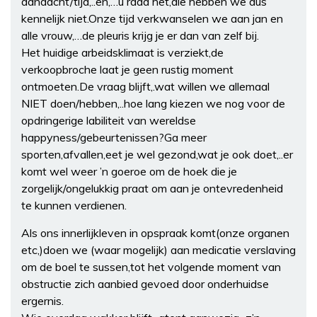
aandacht/tijd,..en,…u raad het,die hebben we dus
kennelijk niet.Onze tijd verkwanselen we aan jan en
alle vrouw,…de pleuris krijg je er dan van zelf bij.
Het huidige arbeidsklimaat is verziekt,de
verkoopbroche laat je geen rustig moment
ontmoeten.De vraag blijft,.wat willen we allemaal
NIET doen/hebben,..hoe lang kiezen we nog voor de
opdringerige labiliteit van wereldse
happyness/gebeurtenissen?Ga meer
sporten,afvallen,eet je wel gezond,wat je ook doet,..er
komt wel weer ’n goeroe om de hoek die je
zorgelijk/ongelukkig praat om aan je ontevredenheid
te kunnen verdienen.
Als ons innerlijkleven in opspraak komt(onze organen
etc,)doen we (waar mogelijk) aan medicatie verslaving
om de boel te sussen,tot het volgende moment van
obstructie zich aanbied gevoed door onderhuidse
ergernis.