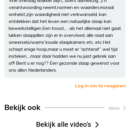
Wie overdag wakker blijft,..atent aanwezig..,z’n
verantwoording neemt,normen en waarden,moraal
omhelst,zijn waardigheid niet verkwanseld, kan
ontdekken dat het leven een natuurlijke slaap kan
bewerkstelligen.Een troost,… als het allemaal niet gaat
lukken slaappillen zijn er in overvloed, alle raad aan
smeersels/warm/ koude slaapkamers etc, etc.Het
schept enige hoop,maar u moet er “achteraf” wel tijd
insteken,…maar daar hadden we nu juist gebrek aan
of!! Bent u er nog?? Een gezonde slaap gewenst voor
ons allen Nederlanders.
Log in om te reageren
Bekijk ook
Meer
Bekijk alle video's