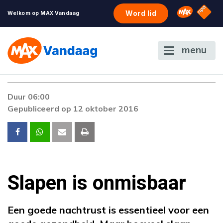
NPO S
Omroep 
Word lid
Welkom op MAX Vandaag
menu
Foutcode 403
Duur 06:00
De gewenste stream is op dit moment niet
Gepubliceerd op 12 oktober 2016
beschikbaar. Als het probleem zich blijft
voordoen, neem dan contact op met onze
klantenservice.
Slapen is onmisbaar
Een goede nachtrust is essentieel voor een