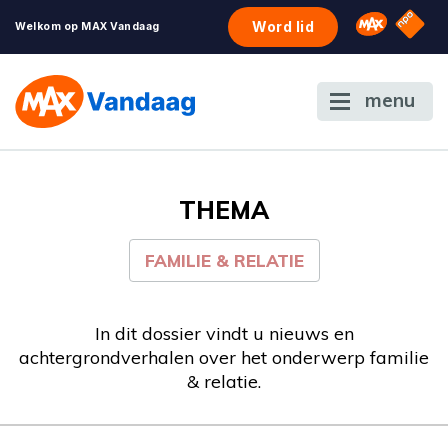
NPO S
Omroep 
Word lid
Welkom op MAX Vandaag
menu
THEMA
FAMILIE & RELATIE
In dit dossier vindt u nieuws en
achtergrondverhalen over het onderwerp familie
& relatie.