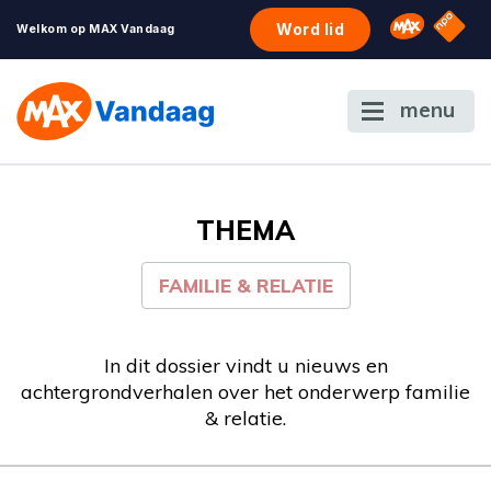
NPO S
Omroep 
Word lid
Welkom op MAX Vandaag
menu
THEMA
FAMILIE & RELATIE
In dit dossier vindt u nieuws en
achtergrondverhalen over het onderwerp familie
& relatie.