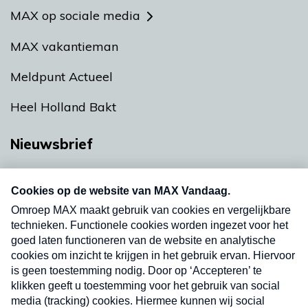
MAX op sociale media
MAX vakantieman
Meldpunt Actueel
Heel Holland Bakt
Nieuwsbrief
Neem hier een gratis abonnement op onze
nieuwsbrief. Elke vrijdag- en dinsdagochtend in
uw mailbox.
Verzend