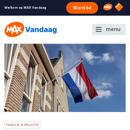
NPO S
Omroep 
Word lid
Welkom op MAX Vandaag
menu
FAMILIE & RELATIE