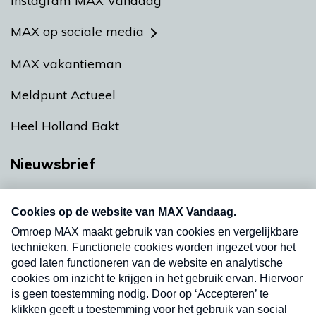
Instagram MAX Vandaag
MAX op sociale media
MAX vakantieman
Meldpunt Actueel
Heel Holland Bakt
Nieuwsbrief
Neem hier een gratis abonnement op onze
nieuwsbrief. Elke vrijdag- en dinsdagochtend in
uw mailbox.
Verzend