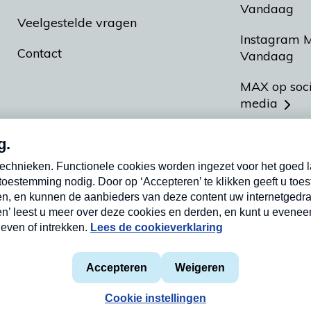
Vandaag
Veelgestelde vragen
Instagram 
Contact
Vandaag
MAX op soc
media
MAX vakan
Meldpunt A
Heel Hollan
aarden
Privacyverklaring
Cookieverklaring