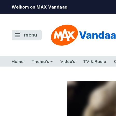
Welkom op MAX Vandaag
menu
Home
Thema’s
Video’s
TV & Radio
CONSUMENT
ETEN & DRINKEN
FAMILIE & RELATIE
GELD, W
TERUG NAAR TOEN