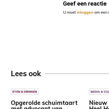
Geef een reactie
U moet
inloggen
om een r
Lees ook
ETEN & DRINKEN
MEDIA & CU
Opgerolde schuimtaart
Nieuw b
met advocaat van
Heel H