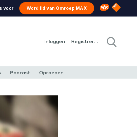
NPO Star
Omroep MAX
s voor
Word lid van Omroep MAX
Inloggen
Registreren
s
Podcast
Oproepen
CULTUUR
NATUUR & MILIEU
REIZEN & VERKEER