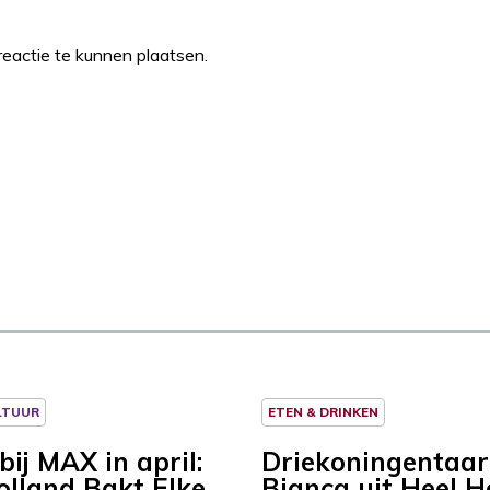
eactie te kunnen plaatsen.
LTUUR
ETEN & DRINKEN
ij MAX in april:
Driekoningentaar
olland Bakt Elke
Bianca uit Heel H