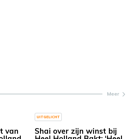
Meer
UITGELICHT
t van
Shai over zijn winst bij
olland
Heel Holland Bakt: ‘Heel