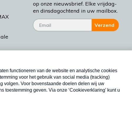
op onze nieuwsbrief. Elke vrijdag-
en dinsdagochtend in uw mailbox.
MAX
Verzend
iale
tieman
ctueel
Nieuwsbrief
d Bakt
Neem hier een gratis abonnement op onze
nieuwsbrief. Elke vrijdag- en dinsdagochtend in uw
mailbox.
Copyright © 2026 MAX Vandaag -
Omroep MAX
privacyverklaring