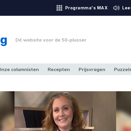
Programma's MAX
Lee
Dé website voor de 50-plusser
Onze columnisten
Recepten
Prijsvragen
Puzzel
ERK & RECHT
GEZONDHEID & SPORT
HUIS, TUIN & HOBBY
MEDIA & 