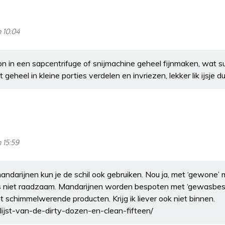
m 10:04
n in een sapcentrifuge of snijmachine geheel fijnmaken, wat sui
geheel in kleine porties verdelen en invriezen, lekker lik ijsje du
 15:59
mandarijnen kun je de schil ook gebruiken. Nou ja, met ‘gewone
 is niet raadzaam. Mandarijnen worden bespoten met ‘gewasbe
schimmelwerende producten. Krijg ik liever ook niet binnen.
e-lijst-van-de-dirty-dozen-en-clean-fifteen/