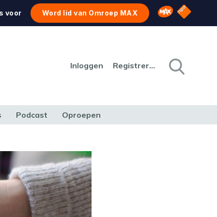
NPO Star
Omroep MAX
s voor
Word lid van Omroep MAX
Inloggen
Registreren
s
Podcast
Oproepen
CULTUUR
NATUUR & MILIEU
REIZEN & VERKEER