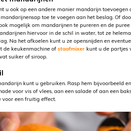
t u ook op een andere manier mandarijn toevoegen 
 mandarijnensap toe te voegen aan het beslag. Of do
 ook mogelijk om mandarijnen te pureren en de puree 
darijnen hiervoor in de schil in water, tot ze helemaa
lag. Na het afkoelen kunt u ze opensnijden en eventuel
et de keukenmachine of
staafmixer
kunt u de partjes 
t suiker of siroop.
l
mandarijn kunt u gebruiken. Rasp hem bijvoorbeeld e
nade voor vis of vlees, aan een salade of aan een baks
 voor een fruitig effect.