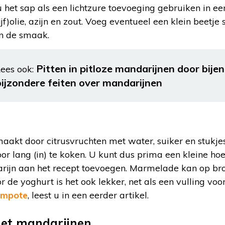
 het sap als een lichtzure toevoeging gebruiken in e
lijf)olie, azijn en zout. Voeg eventueel een klein beetje
n de smaak.
Pitten in pitloze mandarijnen door bije
ees ook:
bijzondere feiten over mandarijnen
kt door citrusvruchten met water, suiker en stukjes 
door lang (in) te koken. U kunt dus prima een kleine h
rijn aan het recept toevoegen. Marmelade kan op br
r de yoghurt is het ook lekker, net als een vulling voo
compote
, leest u in een eerder artikel.
et mandarijnen