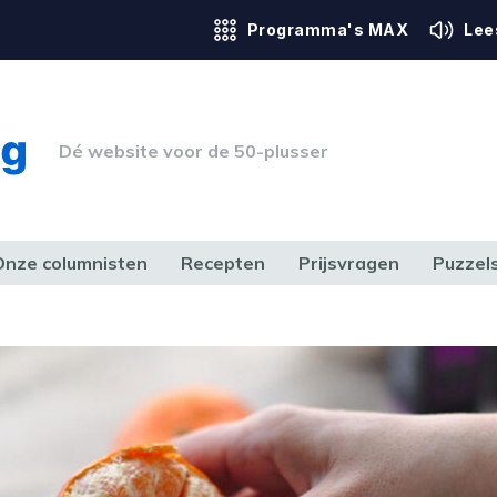
Programma's MAX
Lee
Dé website voor de 50-plusser
Onze columnisten
Recepten
Prijsvragen
Puzzel
ERK & RECHT
GEZONDHEID & SPORT
HUIS, TUIN & HOBBY
MEDIA & 