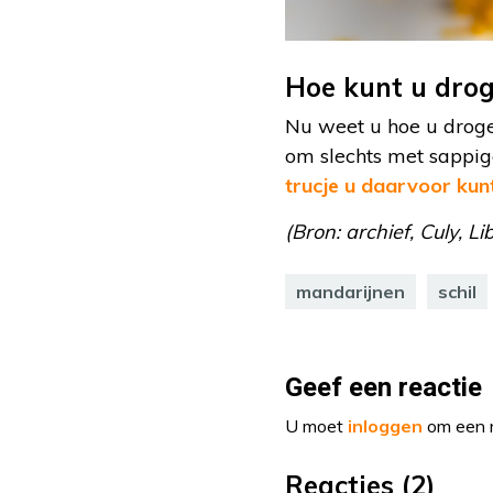
Hoe kunt u dro
Nu weet u hoe u droge
om slechts met sappige
trucje u daarvoor kun
(Bron: archief, Culy, Li
mandarijnen
schil
Geef een reactie
U moet
inloggen
om een r
Reacties (2)