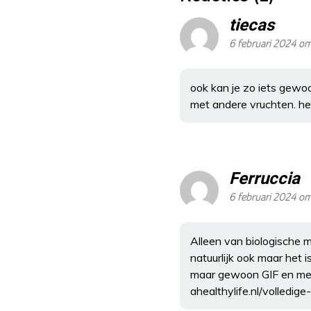
tiecas
6 februari 2024 o
ook kan je zo iets gewoo
met andere vruchten. het 
Ferruccia
6 februari 2024 om
Alleen van biologische 
natuurlijk ook maar het
maar gewoon GIF en met 
ahealthylife.nl/volledig