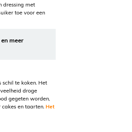
en dressing met
 suiker toe voor een
n en meer
schil te koken. Het
oeveelheid droge
ood gegeten worden,
r cakes en taarten.
Het