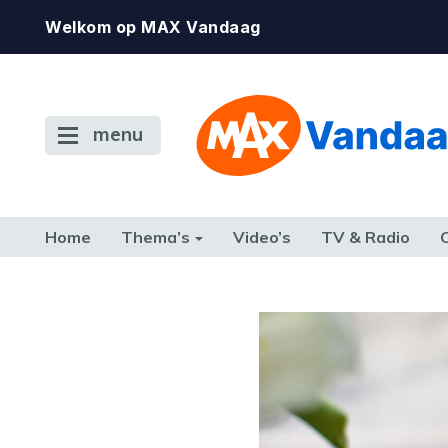
Welkom op MAX Vandaag
menu
Home
Thema’s
Video’s
TV & Radio
CONSUMENT
ETEN & DRINKEN
FAMILIE & RELATIE
GELD, W
TERUG NAAR TOEN