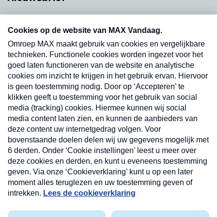
Neem hier een gratis abonnement op onze
nieuwsbrief. Elke vrijdag- en dinsdagochtend in
uw mailbox.
Verzend
Nieuwsbrief
Neem hier een gratis abonnement op onze
nieuwsbrief. Elke vrijdag- en dinsdagochtend in uw
mailbox.
Contact
Algemene voorwaarden
Privacyverklaring
Cookieverklaring