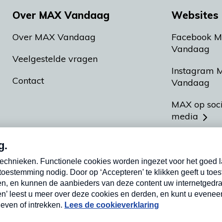
Over MAX Vandaag
Websites 
Over MAX Vandaag
Facebook 
Vandaag
Veelgestelde vragen
Instagram 
Contact
Vandaag
MAX op soc
media
MAX vakan
Meldpunt A
Heel Hollan