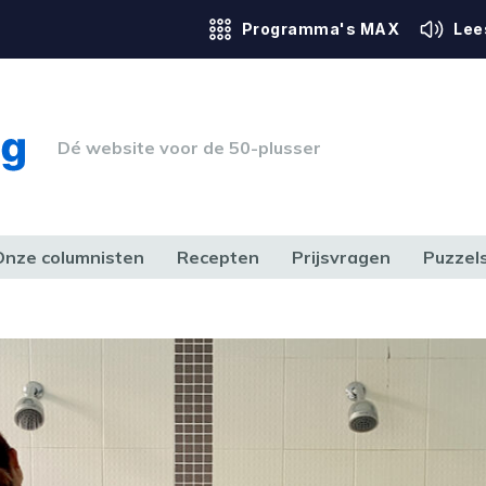
Programma's MAX
Lee
Dé website voor de 50-plusser
Onze columnisten
Recepten
Prijsvragen
Puzzel
ERK & RECHT
GEZONDHEID & SPORT
HUIS, TUIN & HOBBY
MEDIA & 