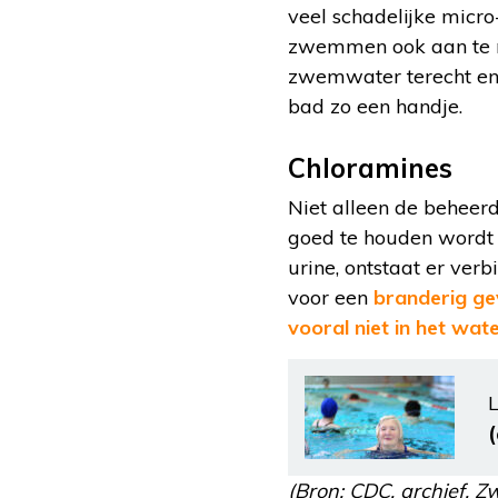
veel schadelijke micr
zwemmen ook aan te ra
zwemwater terecht en 
bad zo een handje.
Chloramines
Niet alleen de behee
goed te houden wordt 
urine, ontstaat er ver
voor een
branderig ge
vooral niet in het wat
L
(Bron: CDC, archief, 