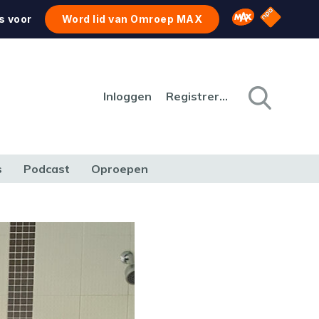
NPO Star
Omroep MAX
s voor
Word lid van Omroep MAX
Inloggen
Registreren
s
Podcast
Oproepen
CULTUUR
NATUUR & MILIEU
REIZEN & VERKEER