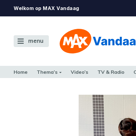
Welkom op MAX Vandaag
menu
Home
Thema’s
Video’s
TV & Radio
CONSUMENT
ETEN & DRINKEN
FAMILIE & RELATIE
GELD, W
TERUG NAAR TOEN