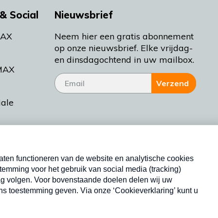
& Social
Nieuwsbrief
MAX
Neem hier een gratis abonnement
op onze nieuwsbrief. Elke vrijdag-
en dinsdagochtend in uw mailbox.
MAX
Verzend
iale
tieman
ctueel
Nieuwsbrief
d Bakt
Neem hier een gratis abonnement op onze
nieuwsbrief. Elke vrijdag- en dinsdagochtend in uw
mailbox.