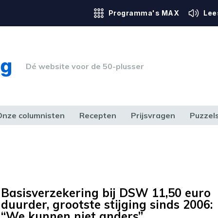
Programma's MAX
Lee
Dé website voor de 50-plusser
Onze columnisten
Recepten
Prijsvragen
Puzzel
ERK & RECHT
GEZONDHEID & SPORT
HUIS, TUIN & HOBBY
MEDIA & 
Basisverzekering bij DSW 11,50 euro
duurder, grootste stijging sinds 2006:
“We kunnen niet anders”