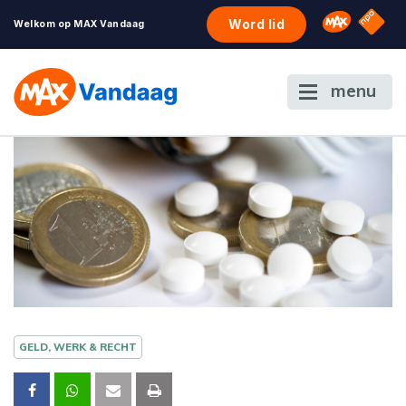
NPO S
Omroep 
Word lid
Welkom op MAX Vandaag
menu
GELD, WERK & RECHT