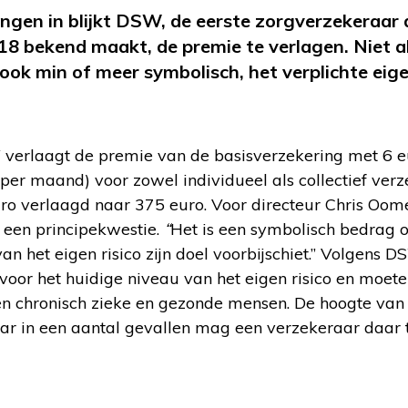
gen in blijkt DSW, de eerste zorgverzekeraar 
8 bekend maakt, de premie te verlagen. Niet a
ok min of meer symbolisch, het verplichte eigen
erlaagt de premie van de basisverzekering met 6 eu
per maand) voor zowel individueel als collectief ver
uro verlaagd naar 375 euro. Voor directeur Chris Oo
 een principekwestie.
“
Het is een symbolisch bedrag o
an het eigen risico zijn doel voorbijschiet.” Volgens D
oor het huidige niveau van het eigen risico en moeten
n chronisch zieke en gezonde mensen. De hoogte van he
ar in een aantal gevallen mag een verzekeraar daar t