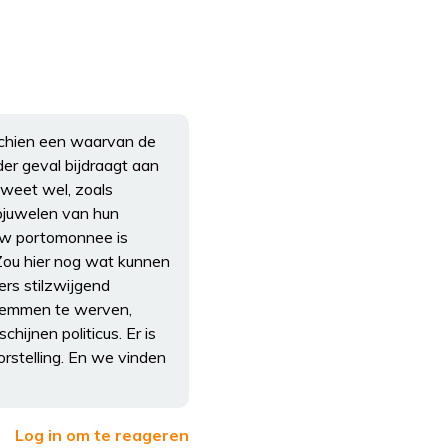
schien een waarvan de
der geval bijdraagt aan
U weet wel, zoals
epjuwelen van hun
 uw portomonnee is
 Zou hier nog wat kunnen
rs stilzwijgend
 stemmen te werven,
schijnen politicus. Er is
rstelling. En we vinden
Log in om te reageren