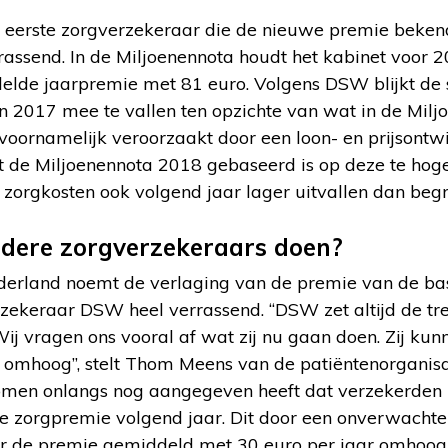
de eerste zorgverzekeraar die de nieuwe premie bek
rrassend. In de Miljoenennota houdt het kabinet voor 
delde jaarpremie met 81 euro. Volgens DSW blijkt de s
in 2017 mee te vallen ten opzichte van wat in de Milj
voornamelijk veroorzaakt door een loon- en prijsontwi
 de Miljoenennota 2018 gebaseerd is op deze te hog
orgkosten ook volgend jaar lager uitvallen dan begr
dere zorgverzekeraars doen?
derland noemt de verlaging van de premie van de bas
erzekeraar DSW heel verrassend. “DSW zet altijd de tre
ij vragen ons vooral af wat zij nu gaan doen. Zij kun
 omhoog”, stelt Thom Meens van de patiëntenorganisati
en onlangs nog aangegeven heeft dat verzekerden 
 zorgpremie volgend jaar. Dit door een onverwachte
or de premie gemiddeld met 30 euro per jaar omhoog