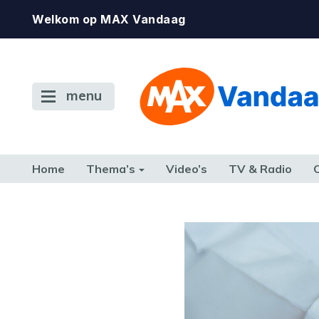
Welkom op MAX Vandaag
menu
Home
Thema’s
Video’s
TV & Radio
CONSUMENT
ETEN & DRINKEN
FAMILIE & RELATIE
GELD, W
TERUG NAAR TOEN