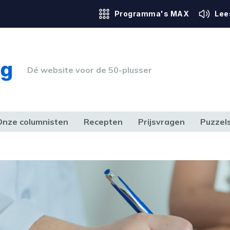
Programma's MAX
Lee
Dé website voor de 50-plusser
Onze columnisten
Recepten
Prijsvragen
Puzzel
ERK & RECHT
GEZONDHEID & SPORT
HUIS, TUIN & HOBBY
MEDIA & 