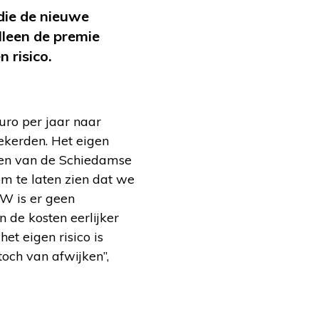
die de nieuwe
lleen de premie
 risico.
ro per jaar naar
zekerden. Het eigen
men van de Schiedamse
m te laten zien dat we
SW is er geen
 de kosten eerlijker
t eigen risico is
och van afwijken”,