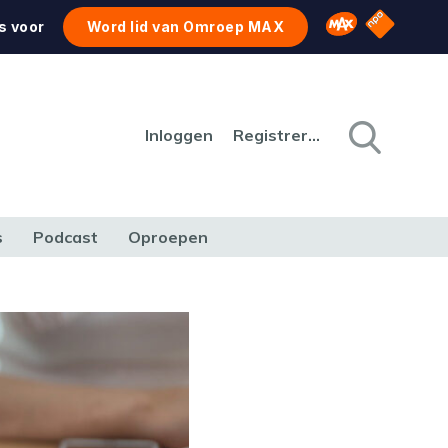
NPO Star
Omroep MAX
s voor
Word lid van Omroep MAX
Inloggen
Registreren
s
Podcast
Oproepen
CULTUUR
NATUUR & MILIEU
REIZEN & VERKEER