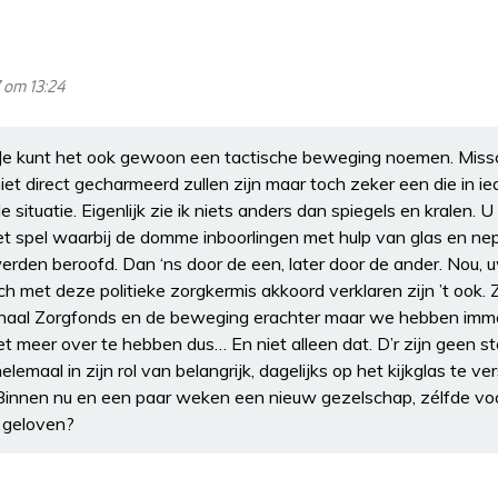
 om 13:24
 Je kunt het ook gewoon een tactische beweging noemen. Mis
iet direct gecharmeerd zullen zijn maar toch zeker een die in ie
situatie. Eigenlijk zie ik niets anders dan spiegels en kralen. 
et spel waarbij de domme inboorlingen met hulp van glas en n
erden beroofd. Dan ‘ns door de een, later door de ander. Nou,
ch met deze politieke zorgkermis akkoord verklaren zijn ’t ook.
onaal Zorgfonds en de beweging erachter maar we hebben imme
et meer over te hebben dus… En niet alleen dat. D’r zijn geen
helemaal in zijn rol van belangrijk, dagelijks op het kijkglas te ver
innen nu en een paar weken een nieuw gezelschap, zélfde voo
e geloven?