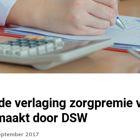
de verlaging zorgpremie 
maakt door DSW
september 2017