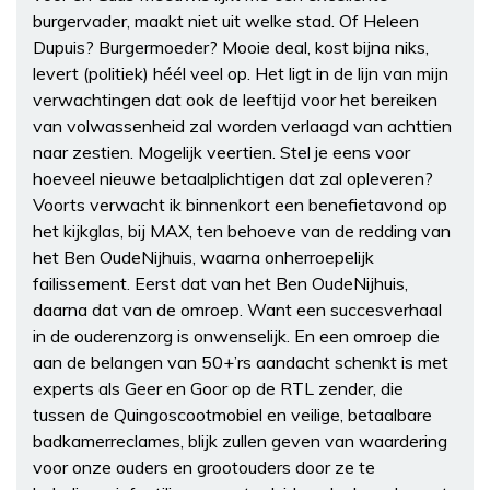
burgervader, maakt niet uit welke stad. Of Heleen
Dupuis? Burgermoeder? Mooie deal, kost bijna niks,
levert (politiek) héél veel op. Het ligt in de lijn van mijn
verwachtingen dat ook de leeftijd voor het bereiken
van volwassenheid zal worden verlaagd van achttien
naar zestien. Mogelijk veertien. Stel je eens voor
hoeveel nieuwe betaalplichtigen dat zal opleveren?
Voorts verwacht ik binnenkort een benefietavond op
het kijkglas, bij MAX, ten behoeve van de redding van
het Ben OudeNijhuis, waarna onherroepelijk
failissement. Eerst dat van het Ben OudeNijhuis,
daarna dat van de omroep. Want een succesverhaal
in de ouderenzorg is onwenselijk. En een omroep die
aan de belangen van 50+’rs aandacht schenkt is met
experts als Geer en Goor op de RTL zender, die
tussen de Quingoscootmobiel en veilige, betaalbare
badkamerreclames, blijk zullen geven van waardering
voor onze ouders en grootouders door ze te