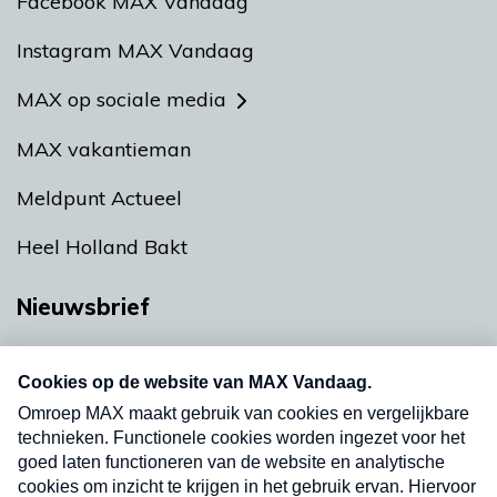
Facebook MAX Vandaag
Instagram MAX Vandaag
MAX op sociale media
MAX vakantieman
Meldpunt Actueel
Heel Holland Bakt
Nieuwsbrief
Neem hier een gratis abonnement op onze
nieuwsbrief. Elke vrijdag- en dinsdagochtend in
uw mailbox.
Verzend