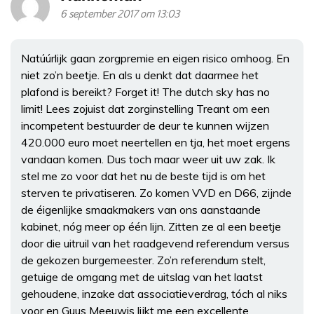
6 september 2017 om 13:03
Natúúrlijk gaan zorgpremie en eigen risico omhoog. En
niet zo’n beetje. En als u denkt dat daarmee het
plafond is bereikt? Forget it! The dutch sky has no
limit! Lees zojuist dat zorginstelling Treant om een
incompetent bestuurder de deur te kunnen wijzen
420.000 euro moet neertellen en tja, het moet ergens
vandaan komen. Dus toch maar weer uit uw zak. Ik
stel me zo voor dat het nu de beste tijd is om het
sterven te privatiseren. Zo komen VVD en D66, zijnde
de éigenlijke smaakmakers van ons aanstaande
kabinet, nóg meer op één lijn. Zitten ze al een beetje
door die uitruil van het raadgevend referendum versus
de gekozen burgemeester. Zo’n referendum stelt,
getuige de omgang met de uitslag van het laatst
gehoudene, inzake dat associatieverdrag, tóch al niks
voor en Guus Meeuwis lijkt me een excellente