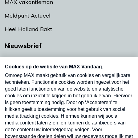
MAX vakantieman
Meldpunt Actueel
Heel Holland Bakt
Nieuwsbrief
Neem hier een gratis abonnement op onze
nieuwsbrief. Elke vrijdag- en dinsdagochtend in
uw mailbox.
Verzend