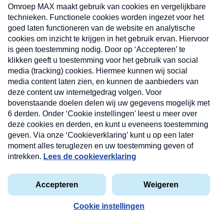
uw mailbox.
Verzend
Nieuwsbrief
Neem hier een gratis abonnement op onze
nieuwsbrief. Elke vrijdag- en dinsdagochtend in uw
mailbox.
Contact
Algemene voorwaarden
Privacyverklaring
Cookieverklaring
Kwetsbaarheid melden
privacyverklaring
Copyright © 2026 MAX Vandaag -
Omroep MAX