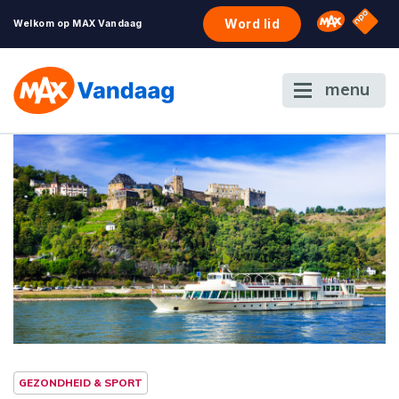
NPO S
Omroep 
Word lid
Welkom op MAX Vandaag
menu
GEZONDHEID & SPORT