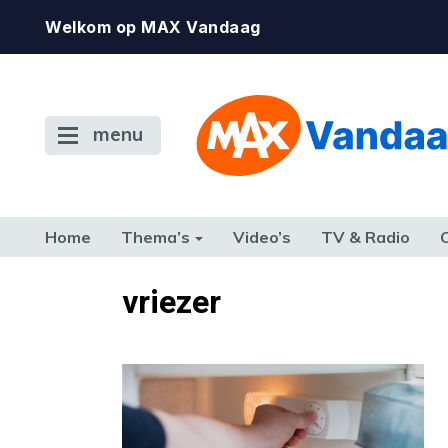
Welkom op MAX Vandaag
menu
Home
Thema’s
Video’s
TV & Radio
CONSUMENT
ETEN & DRINKEN
FAMILIE & RELATIE
GELD, W
vriezer
TERUG NAAR TOEN