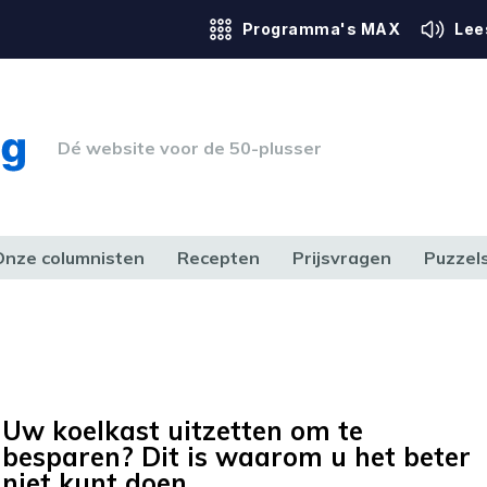
Programma's MAX
Lee
Dé website voor de 50-plusser
Onze columnisten
Recepten
Prijsvragen
Puzzel
ERK & RECHT
GEZONDHEID & SPORT
HUIS, TUIN & HOBBY
MEDIA & 
Uw koelkast uitzetten om te
besparen? Dit is waarom u het beter
niet kunt doen