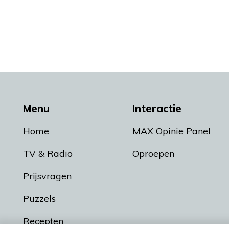
Menu
Interactie
Home
MAX Opinie Panel
TV & Radio
Oproepen
Prijsvragen
Puzzels
Recepten