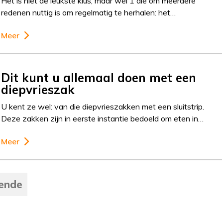
Het is niet de leukste klus, maar wel 1 die om meerdere
redenen nuttig is om regelmatig te herhalen: het…
Meer
Dit kunt u allemaal doen met een
diepvrieszak
U kent ze wel: van die diepvrieszakken met een sluitstrip.
Deze zakken zijn in eerste instantie bedoeld om eten in…
Meer
ende