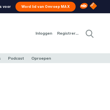
NPO Star
Omroep MAX
s voor
Word lid van Omroep MAX
Inloggen
Registreren
s
Podcast
Oproepen
CULTUUR
NATUUR & MILIEU
REIZEN & VERKEER