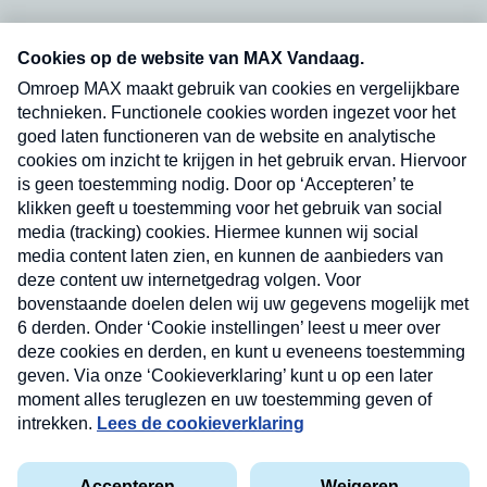
Neem hier een gratis abonnement op onze
nieuwsbrief. Elke vrijdag- en dinsdagochtend in
uw mailbox.
Verzend
Nieuwsbrief
Neem hier een gratis abonnement op onze
nieuwsbrief. Elke vrijdag- en dinsdagochtend in uw
mailbox.
Contact
Algemene voorwaarden
Privacyverklaring
Cookieverklaring