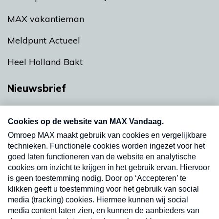
MAX vakantieman
Meldpunt Actueel
Heel Holland Bakt
Nieuwsbrief
Neem hier een gratis abonnement op onze
nieuwsbrief. Elke vrijdag- en dinsdagochtend in
uw mailbox.
Verzend