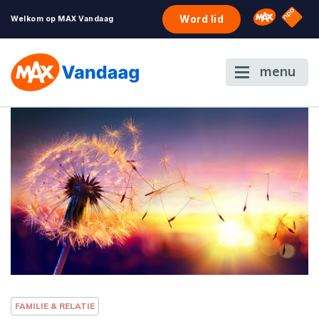
NPO S
Omroep 
Word lid
Welkom op MAX Vandaag
menu
FAMILIE & RELATIE