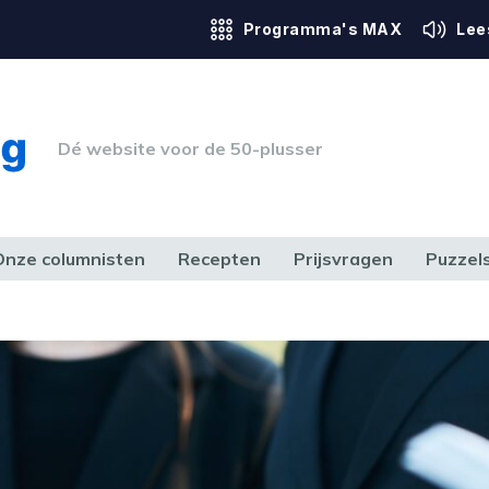
Programma's MAX
Lee
Dé website voor de 50-plusser
Onze columnisten
Recepten
Prijsvragen
Puzzel
ERK & RECHT
GEZONDHEID & SPORT
HUIS, TUIN & HOBBY
MEDIA & 