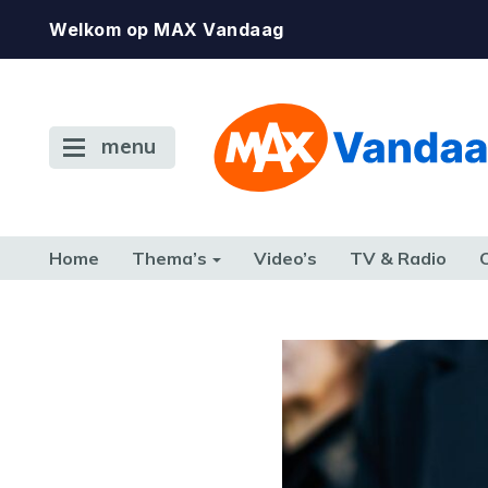
Welkom op MAX Vandaag
menu
Home
Thema’s
Video’s
TV & Radio
CONSUMENT
ETEN & DRINKEN
FAMILIE & RELATIE
GELD, W
TERUG NAAR TOEN