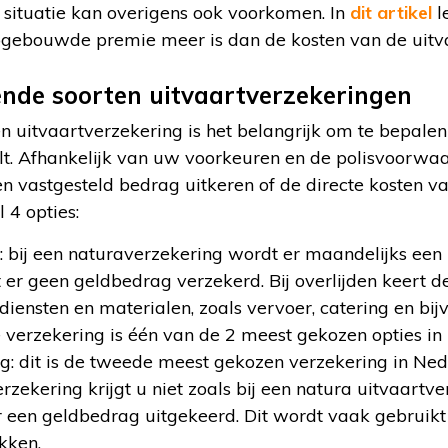
situatie kan overigens ook voorkomen. In
dit artikel
l
pgebouwde premie meer is dan de kosten van de uitva
lende soorten uitvaartverzekeringen
een uitvaartverzekering is het belangrijk om te bepale
ilt. Afhankelijk van uw voorkeuren en de polisvoorwa
n vastgesteld bedrag uitkeren of de directe kosten v
l 4 opties:
 bij een naturaverzekering wordt er maandelijks een
er geen geldbedrag verzekerd. Bij overlijden keert d
diensten en materialen, zoals vervoer, catering en bi
verzekering is één van de 2 meest gekozen opties in
g: dit is de tweede meest gekozen verzekering in Nede
rzekering krijgt u niet zoals bij een natura uitvaartv
 een geldbedrag uitgekeerd. Dit wordt vaak gebruik
kken.