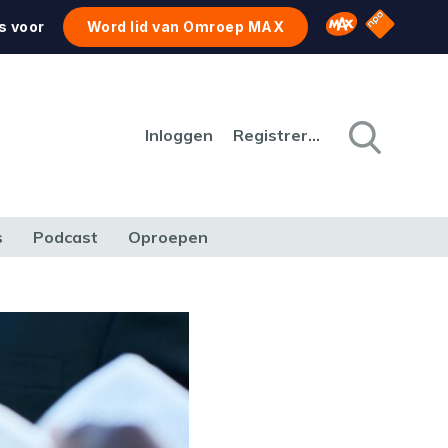
NPO Star
Omroep MAX
s voor
Word lid van Omroep MAX
Inloggen
Registreren
s
Podcast
Oproepen
CULTUUR
NATUUR & MILIEU
REIZEN & VERKEER