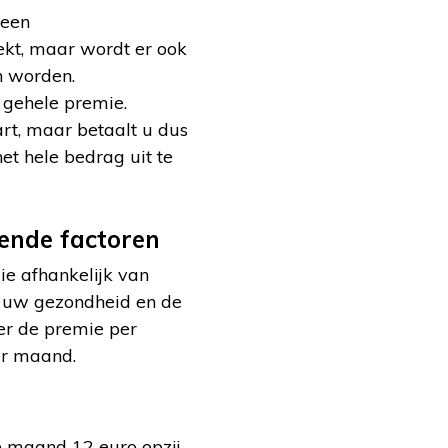
 een
ekt, maar wordt er ook
n worden.
 gehele premie.
rt, maar betaalt u dus
et hele bedrag uit te
ende factoren
ie afhankelijk van
g, uw gezondheid en de
ger de premie per
er maand.
re maand 12 euro opzij