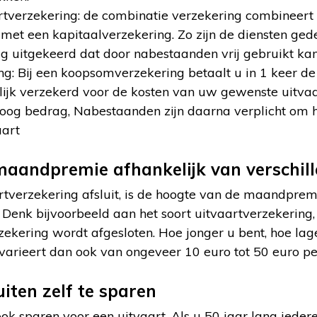
rtverzekering: de combinatie verzekering combineert
met een kapitaalverzekering. Zo zijn de diensten ged
g uitgekeerd dat door nabestaanden vrij gebruikt ka
: Bij een koopsomverzekering betaalt u in 1 keer de
lijk verzekerd voor de kosten van uw gewenste uitvaa
hoog bedrag, Nabestaanden zijn daarna verplicht om h
aart
aandpremie afhankelijk van verschill
tverzekering afsluit, is de hoogte van de maandprem
. Denk bijvoorbeeld aan het soort uitvaartverzekerin
zekering wordt afgesloten. Hoe jonger u bent, hoe la
varieert dan ook van ongeveer 10 euro tot 50 euro p
iten zelf te sparen
 ook sparen voor een uitvaart. Als u 50 jaar lang iede