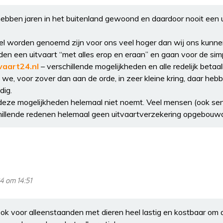
 hebben jaren in het buitenland gewoond en daardoor nooit een 
tikel worden genoemd zijn voor ons veel hoger dan wij ons kunne
en een uitvaart “met alles erop en eraan” en gaan voor de simp
tvaart24.nl
– verschillende mogelijkheden en alle redelijk betaa
we, voor zover dan aan de orde, in zeer kleine kring, daar he
dig.
deze mogelijkheden helemaal niet noemt. Veel mensen (ook sen
illende redenen helemaal geen uitvaartverzekering opgebouw
24 om 14:51
ok voor alleenstaanden met dieren heel lastig en kostbaar om 