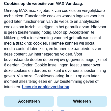
nieuwsbrief. Elke vrijdag- en dinsdagochtend in
uw mailbox.
Verzend
Nieuwsbrief
Neem hier een gratis abonnement op onze
nieuwsbrief. Elke vrijdag- en dinsdagochtend in uw
mailbox.
Contact
Algemene voorwaarden
Privacyverklaring
Cookieverklaring
Kwetsbaarheid melden
privacyverklaring
Copyright © 2026 MAX Vandaag -
Omroep MAX