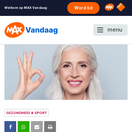
NPO S
Omroep 
Word lid
Welkom op MAX Vandaag
menu
GEZONDHEID & SPORT