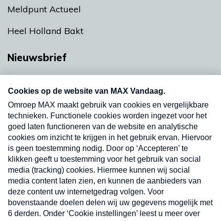
Meldpunt Actueel
Heel Holland Bakt
Nieuwsbrief
Neem hier een gratis abonnement op onze
nieuwsbrief. Elke vrijdag- en dinsdagochtend in
uw mailbox.
Verzend