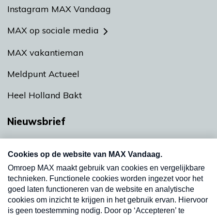
Instagram MAX Vandaag
MAX op sociale media
MAX vakantieman
Meldpunt Actueel
Heel Holland Bakt
Nieuwsbrief
Neem hier een gratis abonnement op onze
nieuwsbrief. Elke vrijdag- en dinsdagochtend in
uw mailbox.
Verzend