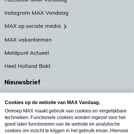
Instagram MAX Vandaag
MAX op sociale media
MAX vakantieman
Meldpunt Actueel
Heel Holland Bakt
Nieuwsbrief
Neem hier een gratis abonnement op onze
nieuwsbrief. Elke vrijdag- en dinsdagochtend in
uw mailbox.
Verzend