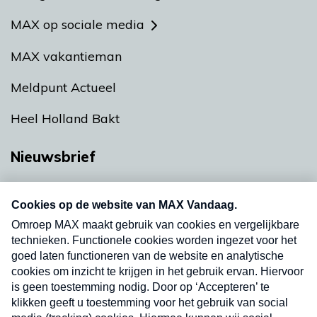
MAX op sociale media
MAX vakantieman
Meldpunt Actueel
Heel Holland Bakt
Nieuwsbrief
Neem hier een gratis abonnement op onze
nieuwsbrief. Elke vrijdag- en dinsdagochtend in
uw mailbox.
Verzend