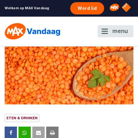
NPO S
Omroep 
Word lid
Welkom op MAX Vandaag
menu
ETEN & DRINKEN