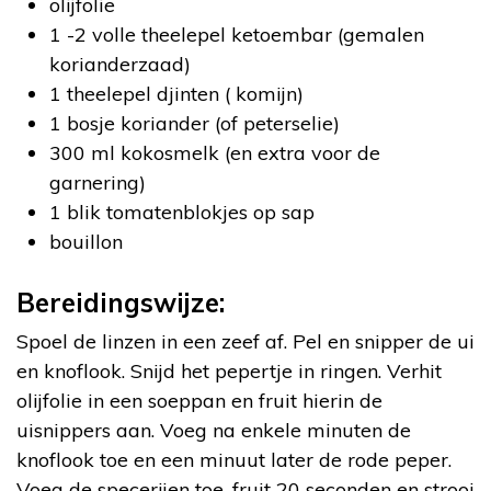
olijfolie
1 -2 volle theelepel ketoembar (gemalen
korianderzaad)
1 theelepel djinten ( komijn)
1 bosje koriander (of peterselie)
300 ml kokosmelk (en extra voor de
garnering)
1 blik tomatenblokjes op sap
bouillon
Bereidingswijze:
Spoel de linzen in een zeef af. Pel en snipper de ui
en knoflook. Snijd het pepertje in ringen. Verhit
olijfolie in een soeppan en fruit hierin de
uisnippers aan. Voeg na enkele minuten de
knoflook toe en een minuut later de rode peper.
Voeg de specerijen toe, fruit 20 seconden en strooi