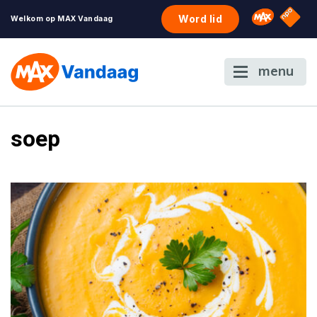
NPO S
Omroep 
Word lid
Welkom op MAX Vandaag
menu
soep