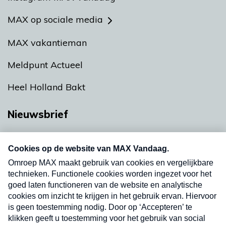
MAX op sociale media
MAX vakantieman
Meldpunt Actueel
Heel Holland Bakt
Nieuwsbrief
Neem hier een gratis abonnement op onze
nieuwsbrief. Elke vrijdag- en dinsdagochtend in
uw mailbox.
Verzend