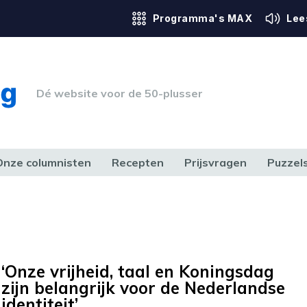
Programma's MAX
Lee
Dé website voor de 50-plusser
Onze columnisten
Recepten
Prijsvragen
Puzzel
ERK & RECHT
GEZONDHEID & SPORT
HUIS, TUIN & HOBBY
MEDIA & 
‘Onze vrijheid, taal en Koningsdag
zijn belangrijk voor de Nederlandse
identiteit’