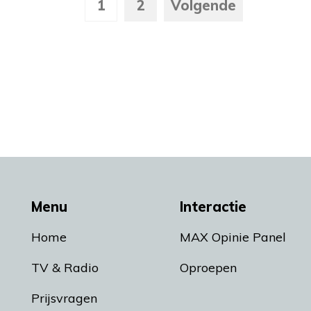
1
2
Volgende
Menu
Interactie
Home
MAX Opinie Panel
TV & Radio
Oproepen
Prijsvragen