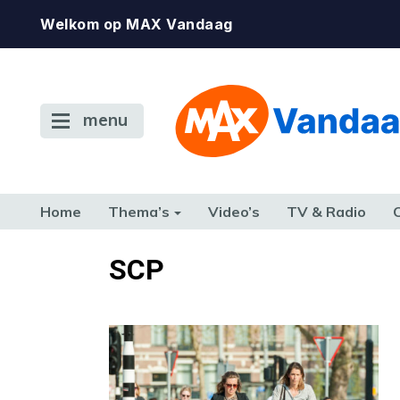
Welkom op MAX Vandaag
menu
Home
Thema’s
Video’s
TV & Radio
CONSUMENT
ETEN & DRINKEN
FAMILIE & RELATIE
GELD, W
SCP
TERUG NAAR TOEN