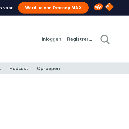
NPO Star
Omroep MAX
s voor
Word lid van Omroep MAX
Inloggen
Registreren
s
Podcast
Oproepen
CULTUUR
NATUUR & MILIEU
REIZEN & VERKEER