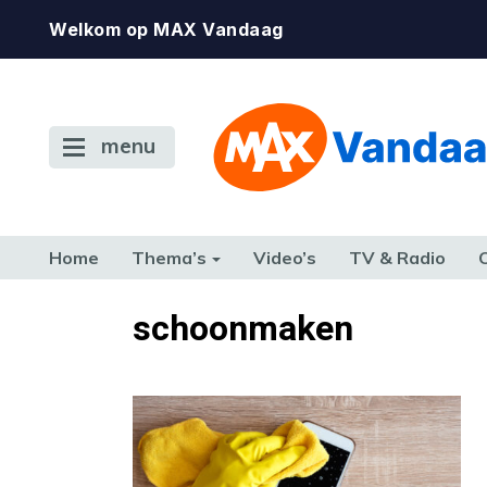
Welkom op MAX Vandaag
menu
Home
Thema’s
Video’s
TV & Radio
CONSUMENT
ETEN & DRINKEN
FAMILIE & RELATIE
GELD, W
schoonmaken
TERUG NAAR TOEN