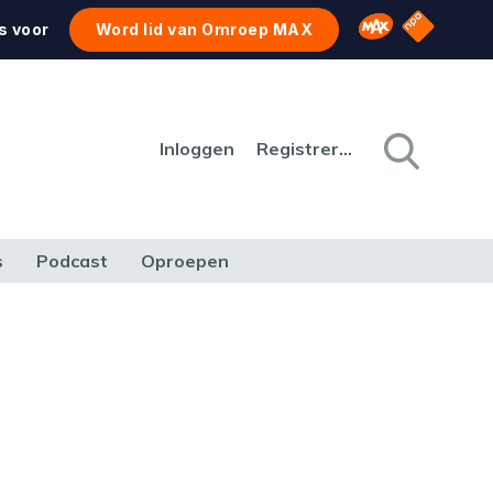
NPO Star
Omroep MAX
s voor
Word lid van Omroep MAX
Inloggen
Registreren
s
Podcast
Oproepen
CULTUUR
NATUUR & MILIEU
REIZEN & VERKEER