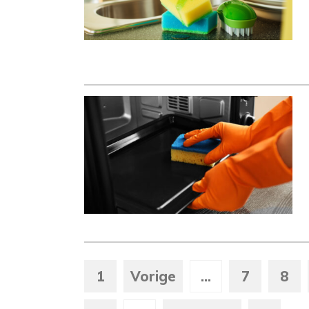
1
Vorige
...
7
8