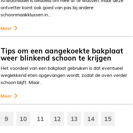
Afwasmiddel is bedoeld om mee af te wassen, maar deze
ontvetter komt ook goed van pas bij andere
schoonmaakklussen in…
Meer
Tips om een aangekoekte bakplaat
weer blinkend schoon te krijgen
Het voordeel van een bakplaat gebruiken is dat eventueel
weglekkend eten opgevangen wordt, zodat de oven verder
schoon blijft. Maar…
Meer
9
10
11
12
13
14
15