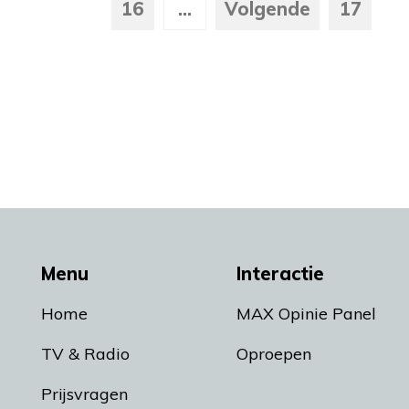
16
...
Volgende
17
Menu
Interactie
Home
MAX Opinie Panel
TV & Radio
Oproepen
Prijsvragen