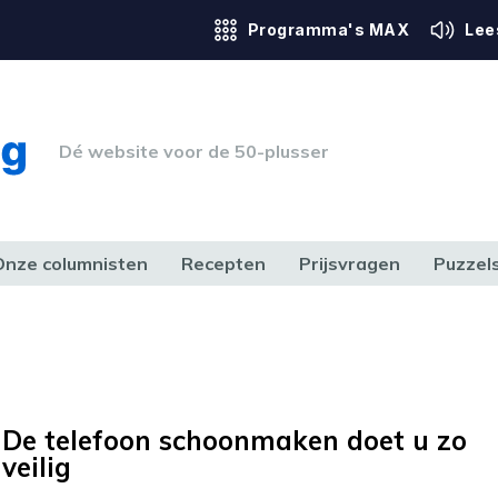
Programma's MAX
Lee
Dé website voor de 50-plusser
Onze columnisten
Recepten
Prijsvragen
Puzzel
ERK & RECHT
GEZONDHEID & SPORT
HUIS, TUIN & HOBBY
MEDIA & 
De telefoon schoonmaken doet u zo
veilig