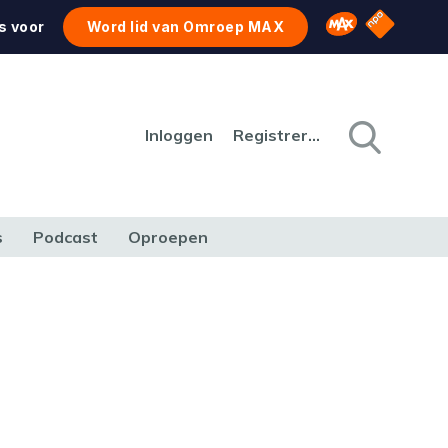
NPO Star
Omroep MAX
s voor
Word lid van Omroep MAX
Inloggen
Registreren
s
Podcast
Oproepen
CULTUUR
NATUUR & MILIEU
REIZEN & VERKEER