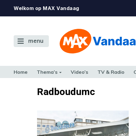
Welkom op MAX Vandaag
menu
Home
Thema’s
Video’s
TV & Radio
CONSUMENT
ETEN & DRINKEN
FAMILIE & RELATIE
GELD, W
Radboudumc
TERUG NAAR TOEN