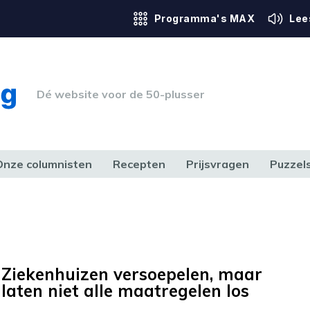
Programma's MAX
Lee
Dé website voor de 50-plusser
Onze columnisten
Recepten
Prijsvragen
Puzzel
ERK & RECHT
GEZONDHEID & SPORT
HUIS, TUIN & HOBBY
MEDIA & 
Ziekenhuizen versoepelen, maar
laten niet alle maatregelen los