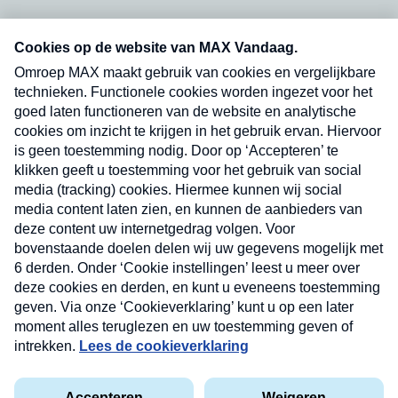
Neem hier een gratis abonnement op onze
nieuwsbrief. Elke vrijdag- en dinsdagochtend in
uw mailbox.
Verzend
Nieuwsbrief
Neem hier een gratis abonnement op onze
nieuwsbrief. Elke vrijdag- en dinsdagochtend in uw
mailbox.
Contact
Algemene voorwaarden
Privacyverklaring
Cookieverklaring