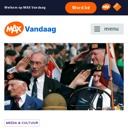
NPO S
Omroep 
Word lid
Welkom op MAX Vandaag
menu
MEDIA & CULTUUR