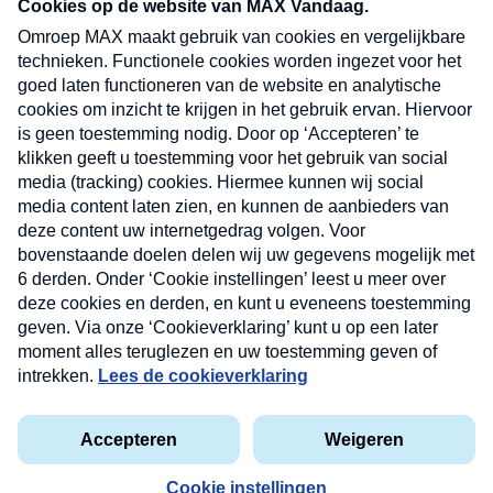
nieuwsbrief. Elke vrijdag- en dinsdagochtend in
uw mailbox.
Verzend
Nieuwsbrief
Neem hier een gratis abonnement op onze
nieuwsbrief. Elke vrijdag- en dinsdagochtend in uw
mailbox.
Contact
Algemene voorwaarden
Privacyverklaring
Cookieverklaring
Kwetsbaarheid melden
privacyverklaring
Copyright © 2026 MAX Vandaag -
Omroep MAX