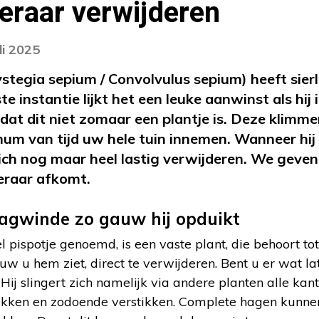
eraar verwijderen
li 2025
tegia sepium / Convolvulus sepium) heeft sierli
te instantie lijkt het een leuke aanwinst als hij 
 dat dit niet zomaar een plantje is. Deze klimm
um van tijd uw hele tuin innemen. Wanneer hij
 zich nog maar heel lastig verwijderen. We geven
eraar afkomt.
agwinde zo gauw hij opduikt
pispotje genoemd, is een vaste plant, die behoort to
w u hem ziet, direct te verwijderen. Bent u er wat lat
 Hij slingert zich namelijk via andere planten alle kan
kken en zodoende verstikken. Complete hagen kunnen