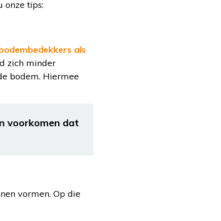
 onze tips:
bodembedekkers als
d zich minder
p de bodem. Hiermee
en voorkomen dat
nnen vormen. Op die