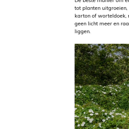
De beste manier om er
tot planten uitgroeie
karton of worteldoek,
geen licht meer en raa
liggen.