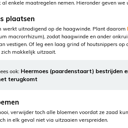
k al enkele maatregelen nemen. Hieronder geven we u
s plaatsen
 werkt uitnodigend op de haagwinde. Plant daarom
um macrorrhizum), zodat haagwinde en ander onkrui
an vestigen. Of leg een laag grind of houtsnippers o
zich makkelijk uitzaait.
Heermoes (paardenstaart) bestrijden 
ees ook:
het terugkomt
loemen
 mooi, verwijder toch alle bloemen voordat ze zaad ku
h in elk geval niet via uitzaaien verspreiden.