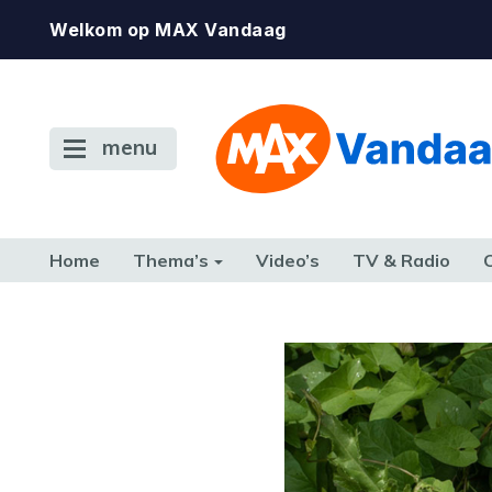
Welkom op MAX Vandaag
menu
Home
Thema’s
Video’s
TV & Radio
CONSUMENT
ETEN & DRINKEN
FAMILIE & RELATIE
GELD, W
TERUG NAAR TOEN