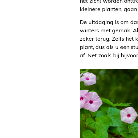
het zicht worden onttr
kleinere planten, gaan 
De uitdaging is om dan
winters met gemak. Als
zeker terug. Zelfs het
plant, dus als u een s
af. Net zoals bij bijvo