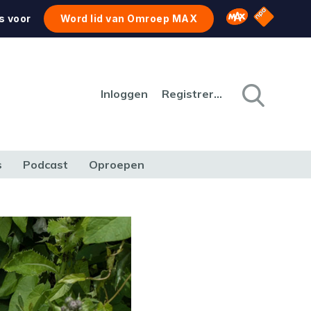
NPO Star
Omroep MAX
s voor
Word lid van Omroep MAX
Inloggen
Registreren
s
Podcast
Oproepen
CULTUUR
NATUUR & MILIEU
REIZEN & VERKEER