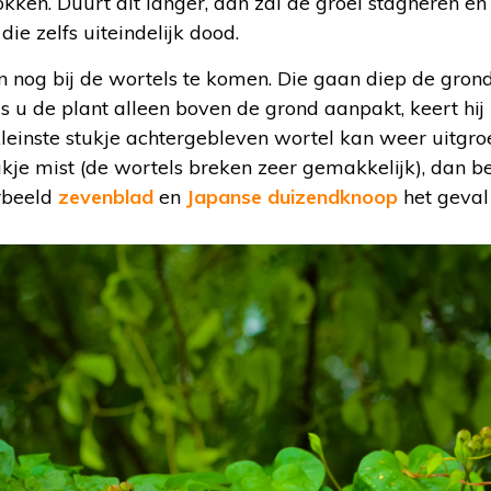
okken. Duurt dit langer, dan zal de groei stagneren en
die zelfs uiteindelijk dood.
 nog bij de wortels te komen. Die gaan diep de grond
 u de plant alleen boven de grond aanpakt, keert hij 
 kleinste stukje achtergebleven wortel kan weer uitgr
tukje mist (de wortels breken zeer gemakkelijk), dan 
orbeeld
zevenblad
en
Japanse duizendknoop
het geval 