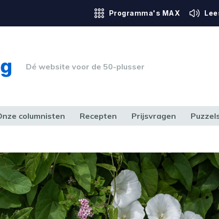
Programma's MAX
Lee
Dé website voor de 50-plusser
Onze columnisten
Recepten
Prijsvragen
Puzzel
ERK & RECHT
GEZONDHEID & SPORT
HUIS, TUIN & HOBBY
MEDIA & 