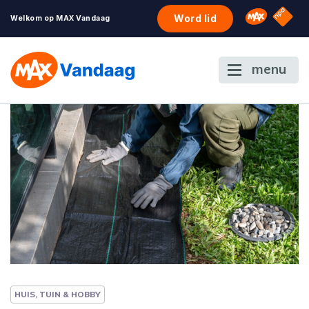
NPO S
Omroep 
Word lid
Welkom op MAX Vandaag
menu
HUIS, TUIN & HOBBY