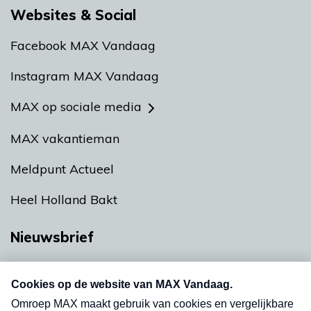
Websites & Social
Facebook MAX Vandaag
Instagram MAX Vandaag
MAX op sociale media
MAX vakantieman
Meldpunt Actueel
Heel Holland Bakt
Nieuwsbrief
Neem hier een gratis abonnement op onze
nieuwsbrief. Elke vrijdag- en dinsdagochtend in
uw mailbox.