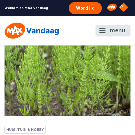
NPO S
Omroep 
Word lid
Welkom op MAX Vandaag
menu
HUIS, TUIN & HOBBY