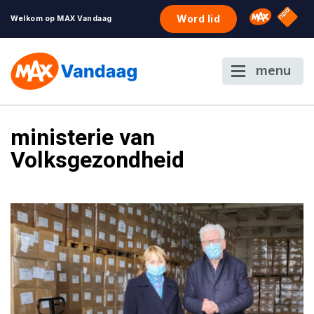
NPO S
Omroep 
Word lid
Welkom op MAX Vandaag
menu
ministerie van
Volksgezondheid