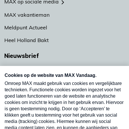
MAX op sociale media
MAX vakantieman
Meldpunt Actueel
Heel Holland Bakt
Nieuwsbrief
Neem hier een gratis abonnement op onze
nieuwsbrief. Elke vrijdag- en dinsdagochtend in
uw mailbox.
Verzend