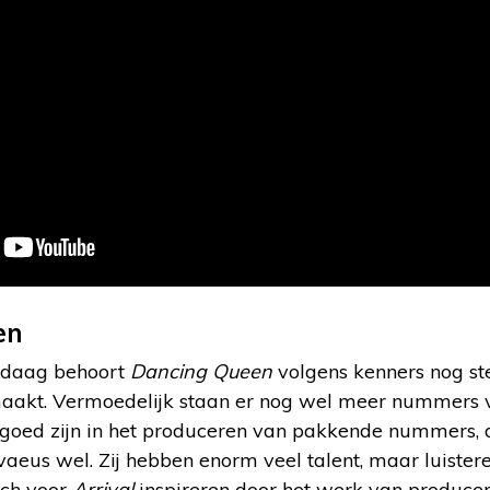
en
ndaag behoort
Dancing Queen
volgens kenners nog ste
kt. Vermoedelijk staan er nog wel meer nummers va
goed zijn in het produceren van pakkende nummers, d
vaeus wel. Zij hebben enorm veel talent, maar luiste
zich voor
Arrival
inspireren door het werk van producent