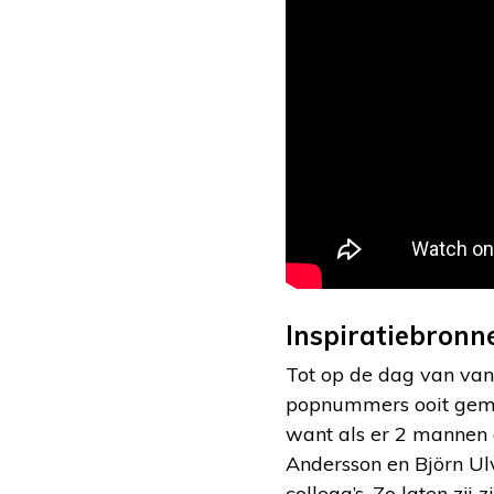
Inspiratiebronn
Tot op de dag van va
popnummers ooit gemaa
want als er 2 mannen 
Andersson en Björn Ul
collega’s. Zo laten zij 