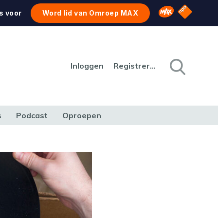
NPO Star
Omroep MAX
s voor
Word lid van Omroep MAX
Inloggen
Registreren
s
Podcast
Oproepen
CULTUUR
NATUUR & MILIEU
REIZEN & VERKEER