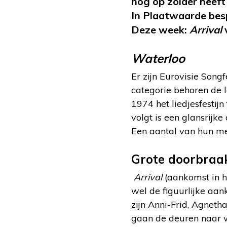
nog op zolder heeft
In Plaatwaarde besp
Deze week:
Arrival
Waterloo
Er zijn Eurovisie Son
categorie behoren de 
1974 het liedjesfesti
volgt is een glansrijke
Een aantal van hun m
Grote doorbraa
Arrival
(aankomst in he
wel de figuurlijke aa
zijn Anni-Frid, Agnet
gaan de deuren naar w