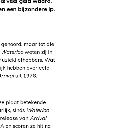
ls veel geld waard.
n een bijzondere lp.
 gehoord, maar tot die
t
Waterloo
weten zij in
muziekliefhebbers. Wat
rijk hebben overleefd.
rrival
uit 1976.
eze plaat betekende
lijk, sinds
Waterloo
 release van
Arrival
 en scoren ze hit na