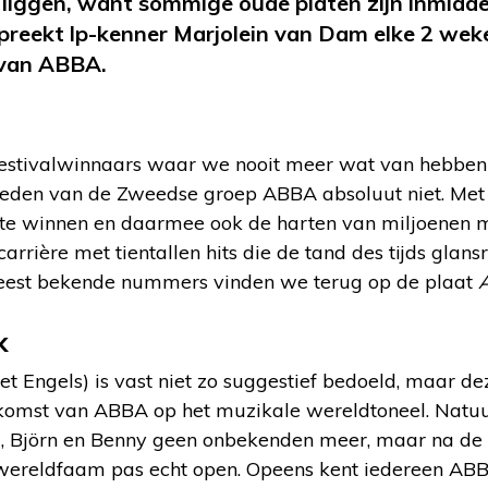
 liggen, want sommige oude platen zijn inmidde
reekt lp-kenner Marjolein van Dam elke 2 weke
van ABBA.
gfestivalwinnaars waar we nooit meer wat van hebben
leden van de Zweedse groep ABBA absoluut niet. Me
jn te winnen en daarmee ook de harten van miljoenen 
 carrière met tientallen hits die de tand des tijds glans
eest bekende nummers vinden we terug op de plaat
A
k
t Engels) is vast niet zo suggestief bedoeld, maar d
nkomst van ABBA op het muzikale wereldtoneel. Natuur
ha, Björn en Benny geen onbekenden meer, maar na de
ereldfaam pas echt open. Opeens kent iedereen ABBA