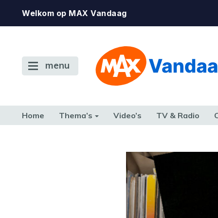
Welkom op MAX Vandaag
menu
Home
Thema’s
Video’s
TV & Radio
CONSUMENT
ETEN & DRINKEN
FAMILIE & RELATIE
GELD, W
TERUG NAAR TOEN