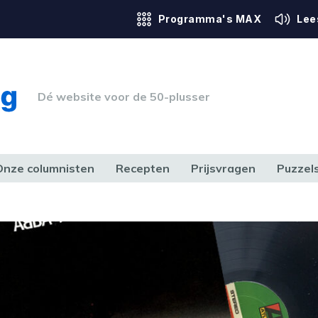
Programma's MAX
Lee
Dé website voor de 50-plusser
Onze columnisten
Recepten
Prijsvragen
Puzzel
ERK & RECHT
GEZONDHEID & SPORT
HUIS, TUIN & HOBBY
MEDIA & 