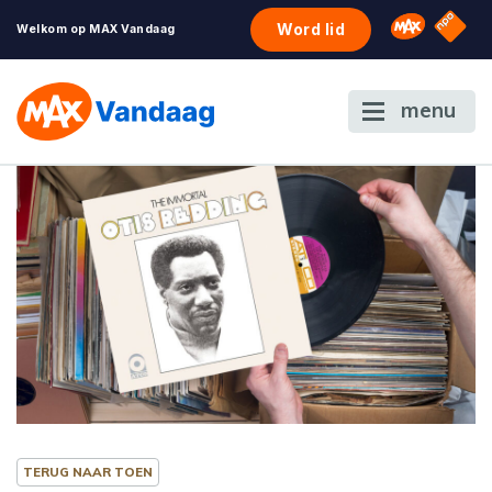
NPO S
Omroep 
Word lid
Welkom op MAX Vandaag
menu
TERUG NAAR TOEN