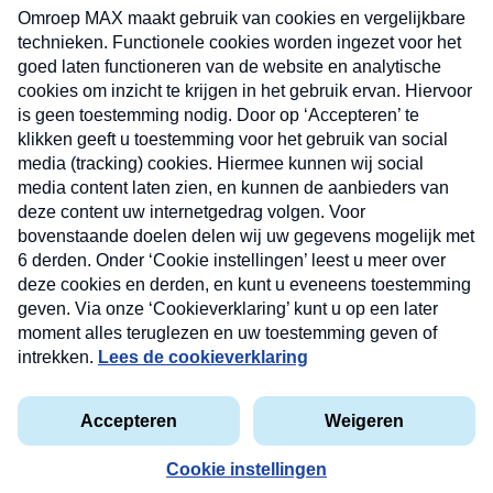
uw mailbox.
Verzend
Nieuwsbrief
Neem hier een gratis abonnement op onze
nieuwsbrief. Elke vrijdag- en dinsdagochtend in uw
mailbox.
Contact
Algemene voorwaarden
Privacyverklaring
Cookieverklaring
Kwetsbaarheid melden
privacyverklaring
Copyright © 2026 MAX Vandaag -
Omroep MAX