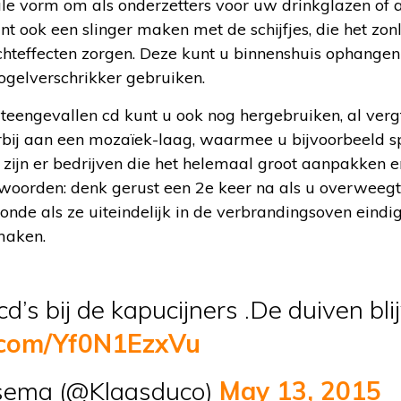
le vorm om als onderzetters voor uw drinkglazen of als
kunt ook een slinger maken met de schijfjes, die het zo
chteffecten zorgen. Deze kunt u binnenshuis ophangen
vogelverschrikker gebruiken.
uiteengevallen cd kunt u ook nog hergebruiken, al verg
bij aan een mozaïek-laag, waarmee u bijvoorbeeld spie
ot zijn er bedrijven die het helemaal groot aanpakke
woorden: denk gerust een 2e keer na als u overweegt 
zonde als ze uiteindelijk in de verbrandingsoven eindi
maken.
d’s bij de kapucijners .De duiven bl
r.com/Yf0N1EzxVu
sema (@Klaasduco)
May 13, 2015