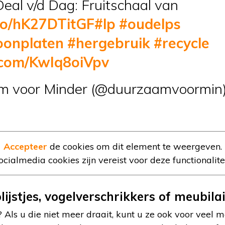
al v/d Dag: Fruitschaal van
.co/hK27DTitGF
#lp
#oudelps
onplaten
#hergebruik
#recycle
r.com/KwIq8oiVpv
 voor Minder (@duurzaamvoormin
Accepteer
de cookies om dit element te weergeven.
ocialmedia cookies zijn vereist voor deze functionalitei
olijstjes, vogelverschrikkers of meubila
s? Als u die niet meer draait, kunt u ze ook voor veel 