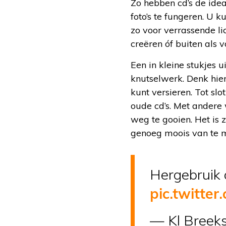
Zo hebben cd’s de idea
foto’s te fungeren. U 
zo voor verrassende li
creëren óf buiten als 
Een in kleine stukjes 
knutselwerk. Denk hier
kunt versieren. Tot sl
oude cd’s. Met andere 
weg te gooien. Het is 
genoeg moois van te 
Hergebruik c
pic.twitte
— Kl Breek