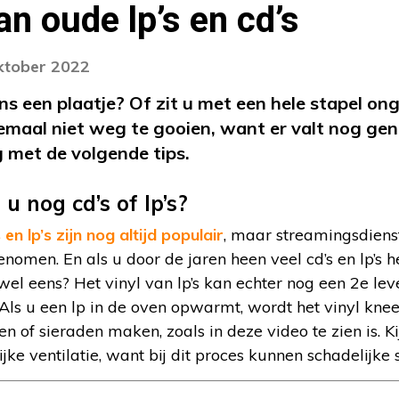
n oude lp’s en cd’s
oktober 2022
s een plaatje? Of zit u met een hele stapel ong
elemaal niet weg te gooien, want er valt nog g
 met de volgende tips.
u nog cd’s of lp’s?
en lp’s zijn nog altijd populair
, maar streamingsdien
enomen. En als u door de jaren heen veel cd’s en lp’s 
el eens? Het vinyl van lp’s kan echter nog een 2e leve
Als u een lp in de oven opwarmt, wordt het vinyl kne
en of sieraden maken, zoals in deze video te zien is. K
ke ventilatie, want bij dit proces kunnen schadelijke 