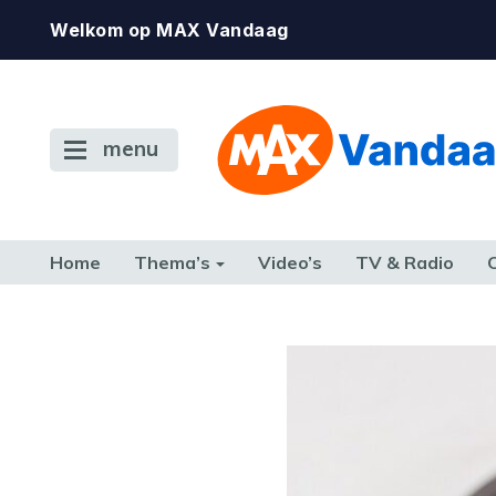
Welkom op MAX Vandaag
menu
Home
Thema’s
Video’s
TV & Radio
CONSUMENT
ETEN & DRINKEN
FAMILIE & RELATIE
GELD, W
TERUG NAAR TOEN