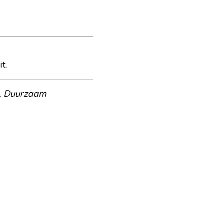
t.
e, Duurzaam