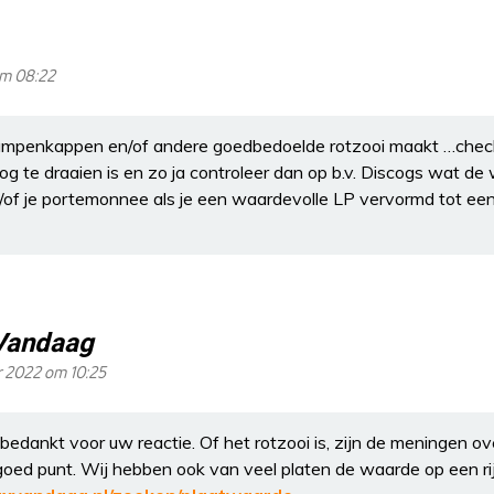
om 08:22
lampenkappen en/of andere goedbedoelde rotzooi maakt …check
nog te draaien is en zo ja controleer dan op b.v. Discogs wat de
/of je portemonnee als je een waardevolle LP vervormd tot e
Vandaag
r 2022 om 10:25
bedankt voor uw reactie. Of het rotzooi is, zijn de meningen ov
goed punt. Wij hebben ook van veel platen de waarde op een rij