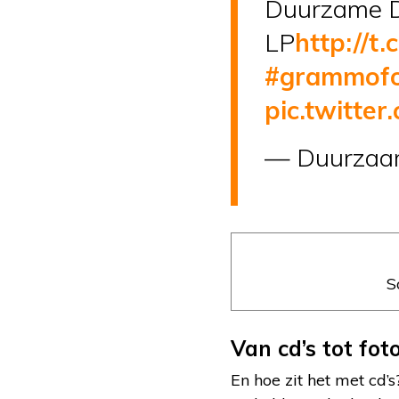
Duurzame De
LP
http://t
#grammofo
pic.twitte
— Duurzaam
S
Van cd’s tot fot
En hoe zit het met cd’