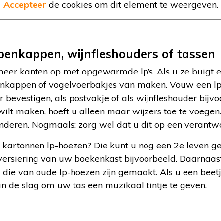
Accepteer
de cookies om dit element te weergeven.
mpenkappen, wijnfleshouders of tassen
meer kanten op met opgewarmde lp’s. Als u ze buigt e
penkappen of vogelvoerbakjes van maken. Vouw een lp 
bevestigen, als postvakje of als wijnfleshouder bijvoo
wilt maken, hoeft u alleen maar wijzers toe te voege
randeren. Nogmaals: zorg wel dat u dit op een verant
 kartonnen lp-hoezen? Die kunt u nog een 2e leven ge
versiering van uw boekenkast bijvoorbeeld. Daarnaast 
die van oude lp-hoezen zijn gemaakt. Als u een beetj
an de slag om uw tas een muzikaal tintje te geven.