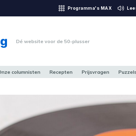
Programma's MAX
Lee
Dé website voor de 50-plusser
Onze columnisten
Recepten
Prijsvragen
Puzzel
ERK & RECHT
GEZONDHEID & SPORT
HUIS, TUIN & HOBBY
MEDIA & 