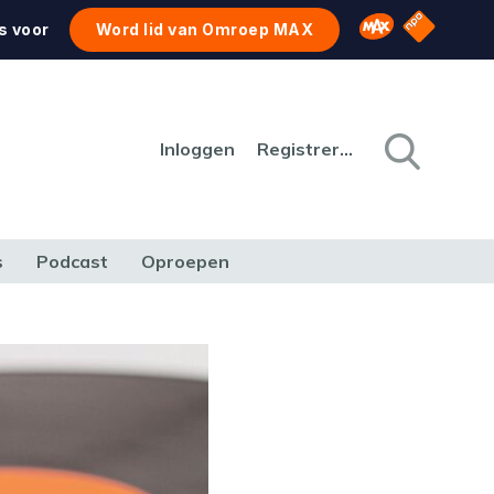
NPO Star
Omroep MAX
s voor
Word lid van Omroep MAX
Inloggen
Registreren
s
Podcast
Oproepen
CULTUUR
NATUUR & MILIEU
REIZEN & VERKEER