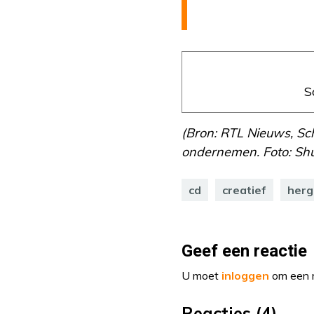
S
(Bron: RTL Nieuws, Sc
ondernemen. Foto: Shu
cd
creatief
herg
Geef een reactie
U moet
inloggen
om een r
Reacties (4)