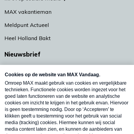
MAX vakantieman
Meldpunt Actueel
Heel Holland Bakt
Nieuwsbrief
Neem hier een gratis abonnement op onze
nieuwsbrief. Elke vrijdag- en dinsdagochtend in
uw mailbox.
Verzend