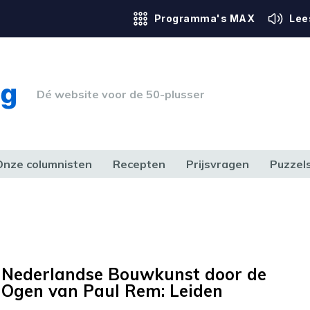
Programma's MAX
Lee
Dé website voor de 50-plusser
Onze columnisten
Recepten
Prijsvragen
Puzzel
ERK & RECHT
GEZONDHEID & SPORT
HUIS, TUIN & HOBBY
MEDIA & 
Nederlandse Bouwkunst door de
Ogen van Paul Rem: Leiden