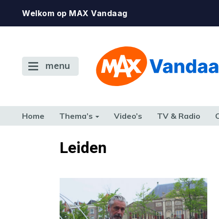
Welkom op MAX Vandaag
menu
Home
Thema’s
Video’s
TV & Radio
CONSUMENT
ETEN & DRINKEN
FAMILIE & RELATIE
GELD, W
Leiden
TERUG NAAR TOEN