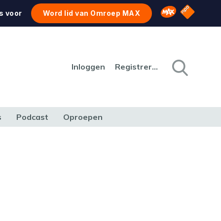
NPO Star
Omroep MAX
s voor
Word lid van Omroep MAX
Inloggen
Registreren
s
Podcast
Oproepen
CULTUUR
NATUUR & MILIEU
REIZEN & VERKEER