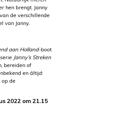
r hen brengt. Janny
 van de verschillende
el van Janny.
nd aan Holland-
boot
oserie
Janny’s Streken
, bereiden of
nbekend en áltijd:
n op de
tus 2022 om 21.15