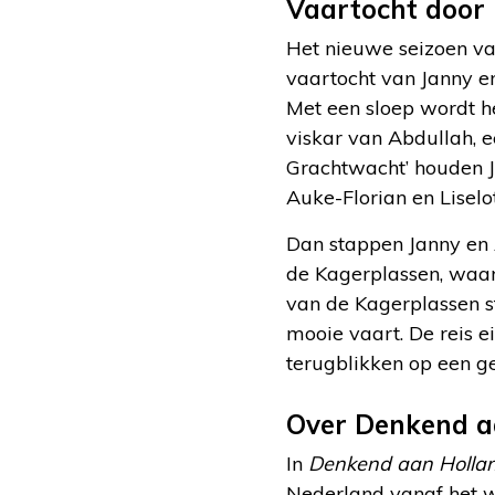
Vaartocht door 
Het nieuwe seizoen v
vaartocht van Janny en
Met een sloep wordt h
viskar van Abdullah, e
Grachtwacht’ houden Ja
Auke-Florian en Liselot
Dan stappen Janny en 
de Kagerplassen, waar
van de Kagerplassen s
mooie vaart. De reis e
terugblikken op een ge
Over Denkend a
In
Denkend aan Holla
Nederland vanaf het wa