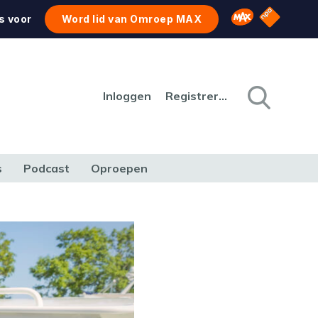
NPO Star
Omroep MAX
s voor
Word lid van Omroep MAX
Inloggen
Registreren
s
Podcast
Oproepen
CULTUUR
NATUUR & MILIEU
REIZEN & VERKEER