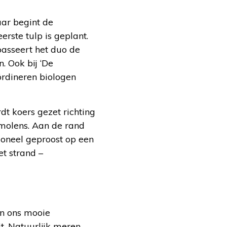
aar begint de
rste tulp is geplant.
asseert het duo de
. Ook bij ‘De
ördineren biologen
t koers gezet richting
 molens. Aan de rand
oneel geproost op een
et strand –
n ons mooie
t. Natuurlijk meren