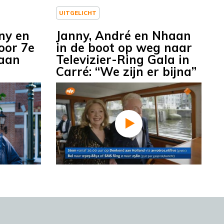
UITGELICHT
nny en
Janny, André en Nhaan
oor 7e
in de boot op weg naar
 aan
Televizier-Ring Gala in
Carré: “We zijn er bijna”