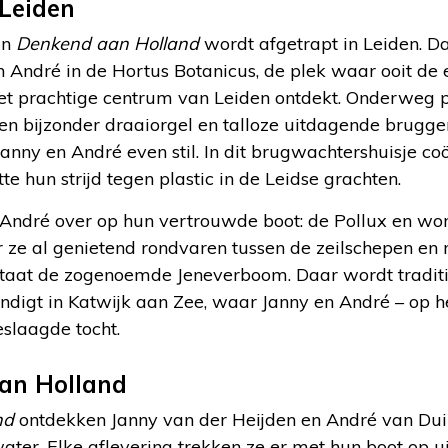
Leiden
an
Denkend aan Holland
wordt afgetrapt in Leiden. D
 André in de Hortus Botanicus, de plek waar ooit de ee
et prachtige centrum van Leiden ontdekt. Onderweg p
en bijzonder draaiorgel en talloze uitdagende bruggen
nny en André even stil. In dit brugwachtershuisje co
te hun strijd tegen plastic in de Leidse grachten.
André over op hun vertrouwde boot: de Pollux en word
 ze al genietend rondvaren tussen de zeilschepen en
taat de zogenoemde Jeneverboom. Daar wordt traditi
indigt in Katwijk aan Zee, waar Janny en André – op h
slaagde tocht.
an Holland
nd
ontdekken Janny van der Heijden en André van Dui
ter. Elke aflevering trekken ze er met hun boot op ui