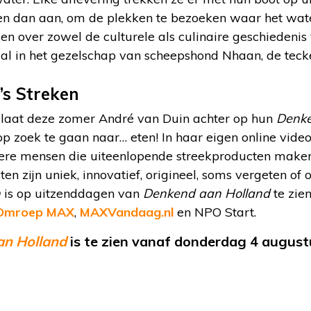
en dan aan, om de plekken te bezoeken waar het wate
len over zowel de culturele als culinaire geschiedenis
aal in het gezelschap van scheepshond Nhaan, de teck
’s Streken
 laat deze zomer André van Duin achter op hun
Denke
p zoek te gaan naar… eten! In haar eigen online vide
ere mensen die uiteenlopende streekproducten maken
n zijn uniek, innovatief, origineel, soms vergeten of o
n
is op uitzenddagen van
Denkend aan Holland
te zie
Omroep MAX
,
MAXVandaag.nl
en NPO Start.
n Holland
is te zien vanaf donderdag 4 augus