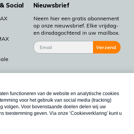
& Social
Nieuwsbrief
MAX
Neem hier een gratis abonnement
op onze nieuwsbrief. Elke vrijdag-
en dinsdagochtend in uw mailbox.
MAX
Verzend
iale
tieman
ctueel
Nieuwsbrief
d Bakt
Neem hier een gratis abonnement op onze
nieuwsbrief. Elke vrijdag- en dinsdagochtend in uw
mailbox.