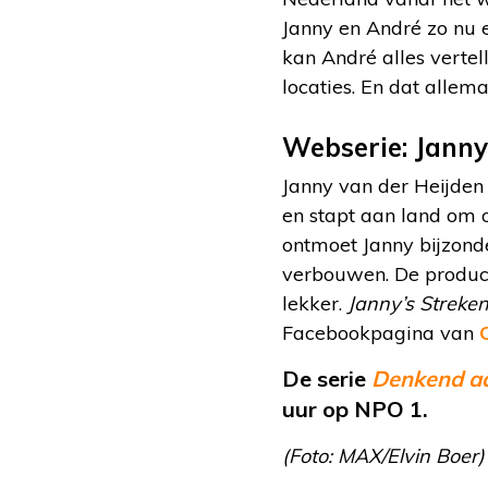
Janny en André zo nu 
kan André alles vertel
locaties. En dat allem
Webserie: Janny
Janny van der Heijden
en stapt aan land om o
ontmoet Janny bijzond
verbouwen. De producte
lekker.
Janny’s Streke
Facebookpagina van
De serie
Denkend aa
uur op NPO 1.
(Foto: MAX/Elvin Boer)