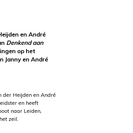
Heijden en André
van
Denkend aan
ingen op het
n Janny en André
an der Heijden en André
eidster en heeft
boot naar Leiden,
t zeil.