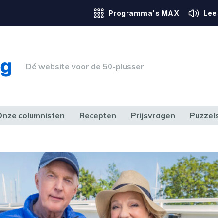
Programma's MAX
Lee
Dé website voor de 50-plusser
Onze columnisten
Recepten
Prijsvragen
Puzzel
ERK & RECHT
GEZONDHEID & SPORT
HUIS, TUIN & HOBBY
MEDIA & 