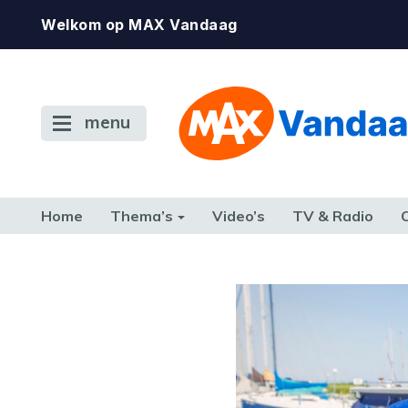
Welkom op MAX Vandaag
menu
Home
Thema’s
Video’s
TV & Radio
CONSUMENT
ETEN & DRINKEN
FAMILIE & RELATIE
GELD, W
TERUG NAAR TOEN