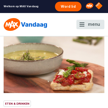
NPO S
Omroep 
Word lid
Welkom op MAX Vandaag
menu
ETEN & DRINKEN