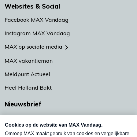
Websites & Social
Facebook MAX Vandaag
Instagram MAX Vandaag
MAX op sociale media
MAX vakantieman
Meldpunt Actueel
Heel Holland Bakt
Nieuwsbrief
Neem hier een gratis abonnement op onze
nieuwsbrief. Elke vrijdag- en dinsdagochtend in
uw mailbox.