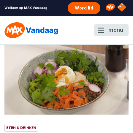
NPO S
Omroep 
Word lid
Welkom op MAX Vandaag
menu
ETEN & DRINKEN