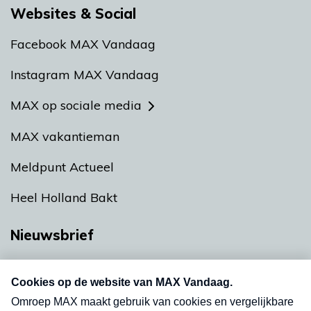
Websites & Social
Facebook MAX Vandaag
Instagram MAX Vandaag
MAX op sociale media
MAX vakantieman
Meldpunt Actueel
Heel Holland Bakt
Nieuwsbrief
Neem hier een gratis abonnement op onze
nieuwsbrief. Elke vrijdag- en dinsdagochtend in
uw mailbox.